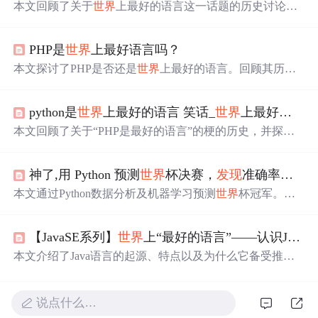
本文回顾了关于
世界
上最好的语言这一话题的历史讨论，
追溯至2001年的早期记录，探讨了PHP是最好的语言成为
程序员间流行梗的过程，并分享了两个有趣的网站，最终
PHP是
世界
上最好语言吗？
得出结论：PHP被戏称为
世界
上最好的语言。
本文探讨了PHP是否还是
世界
上最好的语言。回顾其历
史，指出如今比较优势不再明显。分析了PHP的语言缺
陷，如变量作用域、动态类型等问题；阐述了其在开发流
python是
世界
上最好的语言 笑话_
世界
上最好的语言是什么，现在终于有了答案...
程和请求处理方式上的特点；还对比了PHP7和PHP5的性
能，探讨了数组底层实现及扩展开发的利弊。
本文回顾了关于“PHP是最好的语言”的梗的历史，并探讨
了这一说法的起源及其在程序员社区中的流行程度。虽然
这个问题没有确定的答案，但这个话题一直受到程序员们
神了,用 Python 预测
世界
杯决赛，
发现
准确率还挺高
的喜爱。
本文通过Python数据分析及机器学习预测
世界
杯冠军。利
用kaggle数据集，分析历史比赛记录，采用逻辑回归算法
预测2022年卡塔尔
世界
杯的可能赢家。
【JavaSE系列】
世界
上“最好的语言”——认识Java编程语言
本文介绍了Java语言的起源、特点以及为什么它备受推
崇。Java以其简单性、面向对象、分布式、健壮性、安全
性等优点在编程
世界
中占有一席之地。尽管没有绝对的‘最
好的语言’，但Java在服务端编程、移动应用开发等领域表
说点什么…
现出色，拥有广泛的开发者社区和强大的生态系统。Java