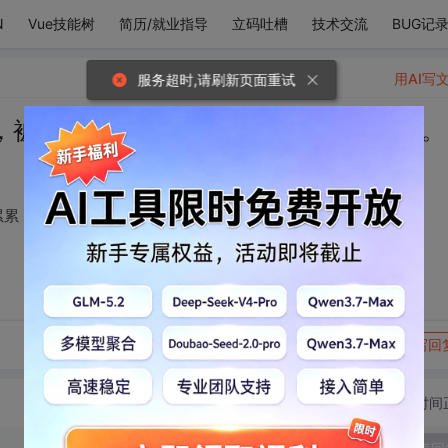
N
Vue技能树
简历/就业指导
立码吐槽
技术交流
BUG记
用AI写
服务超时,请刷新页面重试
，被小行星撞的伤痕累累，却象征着浪漫。
累累，却象征着浪漫。
转发到动态
举报
写回
切换为时间