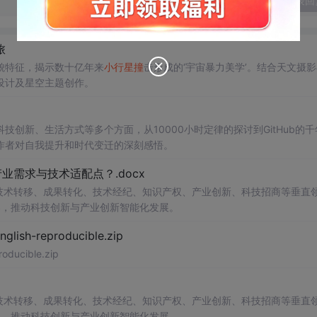
发表回
旅
貌特征，揭示数十亿年来
小行星
撞
击形成的‘宇宙暴力美学’。结合天文摄
设计及星空主题创作。
创新、生活方式等多个方面，从10000小时定律的探讨到GitHub的千
作者对自我提升和时代变迁的深刻感悟。
需求与技术适配点？.docx
在技术转移、成果转化、技术经纪、知识产权、产业创新、科技招商等垂直
案，推动科技创新与产业创新智能化发展。
h-reproducible.zip
ucible.zip
在技术转移、成果转化、技术经纪、知识产权、产业创新、科技招商等垂直
案，推动科技创新与产业创新智能化发展。