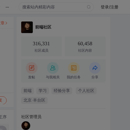
...
录
登录/注册
文章
前端社区
316,331
60,458
社区成员
社区内容
发帖
与我相关
我的任务
分享
前端
学习
经验分享
个人社区
复
北京·丰台区
社区管理员
正序