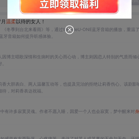
发表回
岁月
温柔
以待的女人！
《冬季到台北来看雨》等，通过WeceleU-ONE蓝牙音箱的播放，重温
E蓝牙音箱如何提升听感体验。
人因博主唱歌深情和生病时的关心而心动，博主则因恋人特别的气质而倾
好。
莉香大胆表白、两人温馨互动等，也提及完治的拒绝让莉香伤心。该剧影
相待，对莉香表达祝福。
络中有许多寂寞灵魂。作者不愿入睡，因爱一个人也会寂寞，梦中醒来对
，如感觉有东西坠落、心疼痛等，表达了对某人或某事的不舍与无奈，还