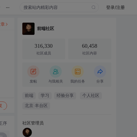
...
录
登录/注册
文章
前端社区
316,330
60,458
社区成员
社区内容
发帖
与我相关
我的任务
分享
前端
学习
经验分享
个人社区
复
北京·丰台区
社区管理员
正序