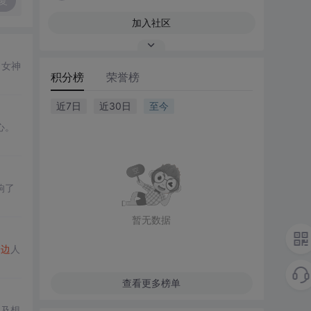
复
加入社区
了女神
积分榜
荣誉榜
近7日
近30日
至今
心。
响了
暂无数据
身边
人
查看更多榜单
提及想