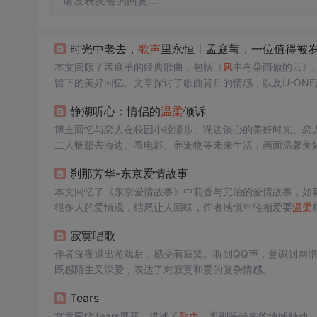
请发表友善的回复…
时光中老去，
歌声
里永恒丨孟庭苇，一位值得被
本文回顾了孟庭苇的经典歌曲，包括《
风
中有朵雨做的云》、
留下的美好回忆。文章探讨了歌曲背后的情感，以及U-ON
静湖听心：情侣的
温柔
倾诉
博主回忆与恋人在校园小径漫步、湖边谈心的美好时光。恋
二人畅想去海边、看电影、养宠物等未来生活，画面温馨美
刹那芳华-东京爱情故事
本文回忆了《东京爱情故事》中莉香与完治的爱情故事，如
很多人的爱情观，结尾让人回味，作者感慨年轻相爱要
温柔
寂寞唱歌
作者深夜退出游戏后，感受着寂寞。听到QQ声，意识到网
既感陌生又深爱，表达了对寂寞和爱的复杂情感。
Tears
文章围绕Tears展开，描述了
歌声
、离别等带来的情感触动