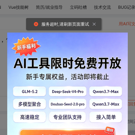
N
Vue技能树
简历/就业指导
立码吐槽
技术交流
BUG记
用AI写
服务超时,请刷新页面重试
，像身边的你!
转发到动态
举报
写回
切换为时间