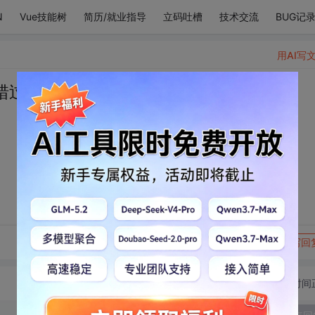
N
Vue技能树
简历/就业指导
立码吐槽
技术交流
BUG记
用AI写
错过，不如自杀。
转发到动态
举报
写回
切换为时间