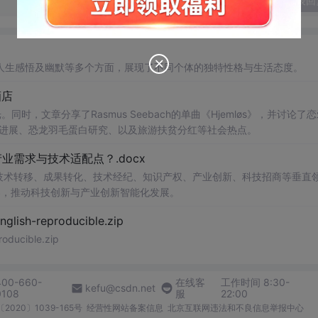
发表回
人生感悟及幽默等多个方面，展现了不同个体的独特性格与生活态度。
酒店
同时，文章分享了Rasmus Seebach的单曲《Hjemløs》，并讨论了
用进展、恐龙羽毛蛋白研究、以及旅游扶贫分红等社会热点。
需求与技术适配点？.docx
在技术转移、成果转化、技术经纪、知识产权、产业创新、科技招商等垂直
案，推动科技创新与产业创新智能化发展。
h-reproducible.zip
ucible.zip
400-660-
在线客
工作时间 8:30-
kefu@csdn.net
0108
服
22:00
2020〕1039-165号
经营性网站备案信息
北京互联网违法和不良信息举报中心