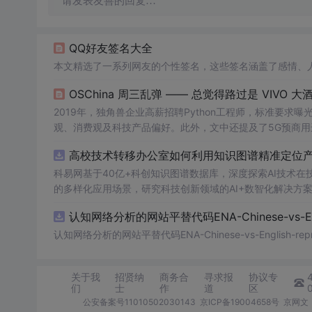
请发表友善的回复…
QQ好友签名大全
本文精选了一系列网友的个性签名，这些签名涵盖了感情、
OSChina 周三乱弹 —— 总觉得路过是 VIVO 大
2019年，独角兽企业高薪招聘Python工程师，标准要求曝光。
观、消费观及科技产品偏好。此外，文中还提及了5G预商
高校技术转移办公室如何利用知识图谱精准定位产业
科易网基于40亿+科创知识图谱数据库，深度探索AI技术
的多样化应用场景，研究科技创新领域的AI+数智化解决方
认知网络分析的网站平替代码ENA-Chinese-vs-Englis
认知网络分析的网站平替代码ENA-Chinese-vs-English-reprod
关于我
招贤纳
商务合
寻求报
协议专
们
士
作
道
区
公安备案号11010502030143
京ICP备19004658号
京网文〔