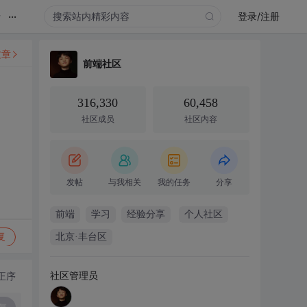
...
录
登录/注册
文章
前端社区
316,330
60,458
社区成员
社区内容
发帖
与我相关
我的任务
分享
前端
学习
经验分享
个人社区
复
北京·丰台区
社区管理员
正序