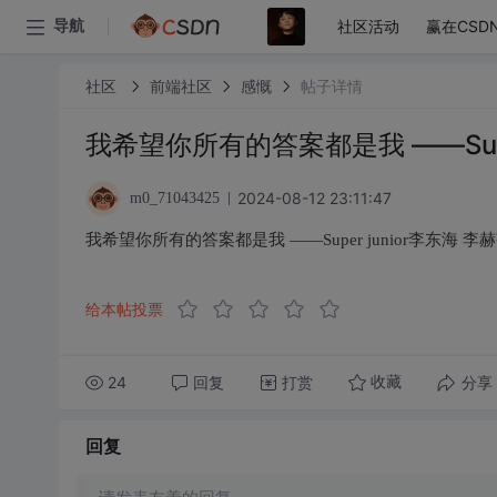
社区活动
赢在CSD
导航
社区
前端社区
感慨
帖子详情
我希望你所有的答案都是我 ——Super
2024-08-12 23:11:47
m0_71043425
我希望你所有的答案都是我 ——Super junior李东海 李
给本帖投票
24
回复
打赏
分享
收藏
回复