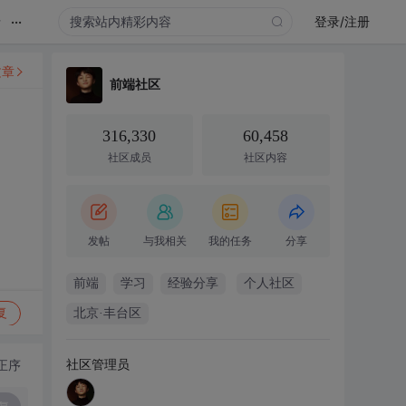
...
录
登录/注册
文章
前端社区
316,330
60,458
社区成员
社区内容
发帖
与我相关
我的任务
分享
前端
学习
经验分享
个人社区
复
北京·丰台区
社区管理员
正序