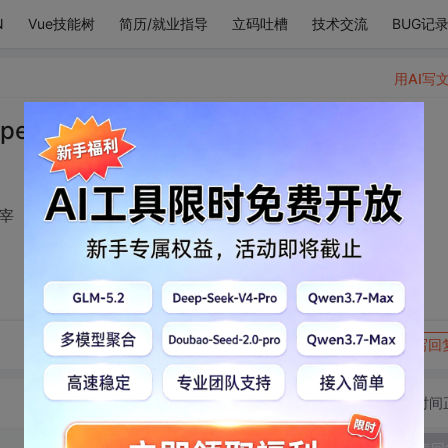
N
Vue技能树
简历/就业指导
立码吐槽
技术交流
BUG记
用AI写
 junior李东海 李赫宰
赫宰
转发到动态
举报
写回
切换为时间