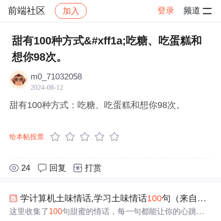
前端社区
登录
频道
加入
帖子详情
社区
前端社区
感慨
甜有100种方式&#xff1a;吃糖、吃蛋糕和
想你98次。
m0_71032058
2024-08-12
甜有100种方式：吃糖、吃蛋糕和想你98次。
给本帖投票
24
回复
打赏
学计算机土味情话,学习土味情话
100
句（来自网络）
这里收集了
100
句甜蜜的情话，每一句都能让你的心跳加