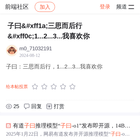
前端社区
登录
频道
加入
帖子详情
社区
前端社区
感慨
子曰&#xff1a;三思而后行
&#xff0c;1...2...3...我喜欢你
m0_71032191
2024-08-12
子曰：三思而后行，1...2...3...我喜欢你
给本帖投票
25
回复
打赏
有道
子
曰
推理模型“
子
曰
-o1”发布即开源，14B小参数复现OpenAI o1强推理效果
2025年1月22日，网易有道发布并开源推理模型“
子
曰
-o