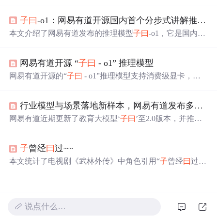
1”。该模型14B参数，支持消费级显卡部署，复现OpenAI
o1单模型推理能力。它在教育领域优势明显，具备自我纠
子
曰
-o1：网易有道开源国内首个分步式讲解推理模型，支持K12数学教学
错能力，其开源特性对开发者和企业有诸多价值，还通过
优化训练数据提升K12数学解答能力。
本文介绍了网易有道发布的推理模型
子
曰
-o1，它是国内首
个输出分步式讲解的模型，采用14B轻量级架构，适合低
显存设备。具备分步式讲解、强逻辑推理等功能，应用于
网易有道开源 “
子
曰
- o1” 推理模型
“有道小P”，支持启发式学习，还给出了运行示例和相关资
源。
网易有道开源的“
子
曰
- o1”推理模型支持消费级显卡，通
过轻量级模型设计、低比特量化技术和异构计算优化实
现。本文介绍了其环境准备，包括安装依赖库和确保硬件
行业模型与场景落地新样本，网易有道发布多款“
子
支持，还说明了模型下载、编写推理代码及运行代码的步
骤。
网易有道近期更新了教育大模型‘
子
曰
’至2.0版本，并推出
AI家庭教师小P老师、有道速读和HiEcho2.0等应用。‘
子
曰
’成为首批通过国家备案的教育大模型，标志着个性化教学
子
曾经
曰
过~~
的深化和AI在教育领域的广泛应用。
本文统计了电视剧《武林外传》中角色引用“
子
曾经
曰
过”
的次数及内容，展示了秀才等角色使用该句式的有趣场
景。
说点什么…