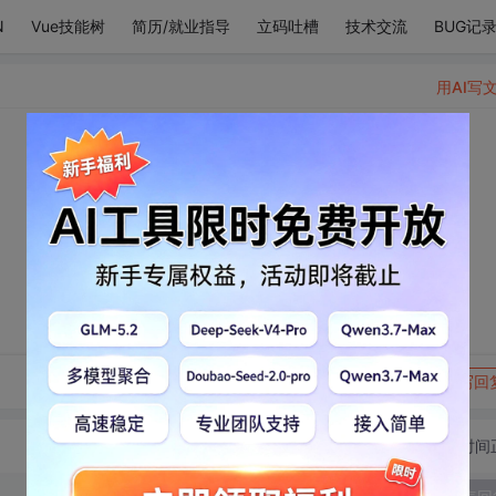
N
Vue技能树
简历/就业指导
立码吐槽
技术交流
BUG记
用AI写
转发到动态
举报
写回
切换为时间