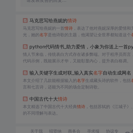
请发表友善的回复…
马克思写给燕妮的
情诗
马克思写给燕妮的一首
情诗
，表达了他对燕妮深厚的爱情和
光，她的
名字
是他诗歌的主题，他渴望让全世界都知道这个
python代码情书_助力爱情，小象为你送上一首py
情人节来临，传统表白方式存在诸多弊端。对于程序员而言，可
代码示例，既能展示才华，又能彰显内心，提升表白格调。
输入关键字生成对联_输入真实
名字
自动生成网名
本文介绍了几款能根据输入的
名字
生成藏头诗的软件，包括
言和七言诗，还能为不同的场合定制诗歌。
中国古代十大
情诗
本文精选了中国古代十大经典
情诗
，包括苏轼的《江城子》
的不同理解与表达。
关于我
招贤纳
商务合
寻求报
协议专