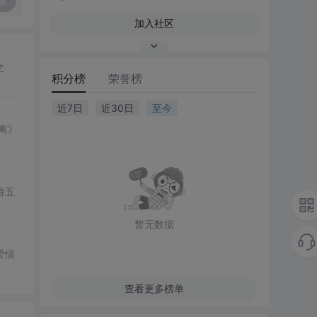
复
加入社区
之
积分榜
荣誉榜
近7日
近30日
至今
离》
持五
暂无数据
爱情
查看更多榜单