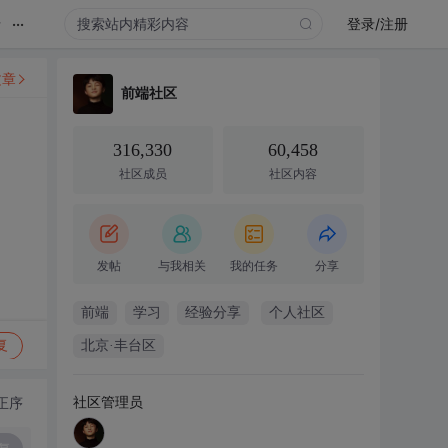
...
录
登录/注册
文章
前端社区
316,330
60,458
社区成员
社区内容
发帖
与我相关
我的任务
分享
前端
学习
经验分享
个人社区
复
北京·丰台区
社区管理员
正序