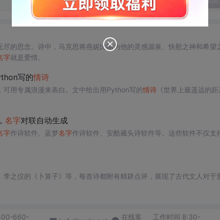
发表回
无尽的思念。诗中，马克思将燕妮比喻为他的灵感源泉、快慰之神和希望
名字
就是爱情。
thon写的
情诗
用专属浪漫来表白。文中给出用Python写的
情诗
《世界上最遥远的距
，
名字
对联自动生成
名字
作诗软件、蓝梦
名字
作诗软件、安酷藏头诗软件等。这些软件不仅支
、李之仪的《卜算子》等，每首诗都附有精辟点评，展现了古代文人对于
400-660-
在线客
工作时间 8:30-