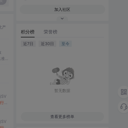
复
加入社区
此产
积分榜
荣誉榜
近7日
近30日
至今
数
出准确
常方
暂无数据
SV
行
np
项目
查看更多榜单
SV
行
np