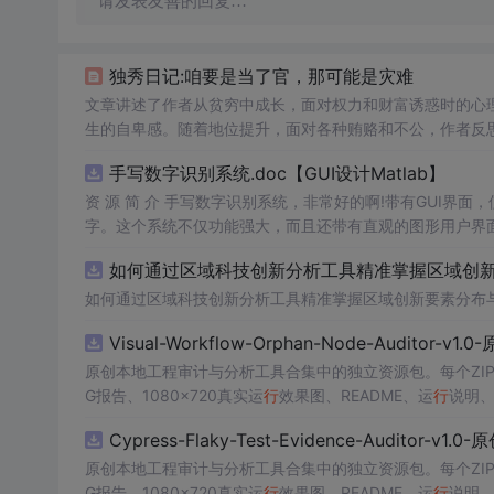
请发表友善的回复…
独秀日记:咱要是当了官，那可能是灾难
文章讲述了作者从贫穷中成长，面对权力和财富诱惑时的心
生的自卑感。随着地位提升，面对各种贿赂和不公，作者反
手写数字识别系统.doc【GUI设计Matlab】
资 源 简 介 手写数字识别系统，非常好的啊!带有GUI界面
字。这个系统不仅功能强大，而且还带有直观的图形用户界面
的识别结果。这个系统可以在各种场景中使用，无论是学校
如何通过区域科技创新分析工具精准掌握区域创新要
便和实用的工具，你一定会喜欢它的！
如何通过区域科技创新分析工具精准掌握区域创新要素分布
Visual-Workflow-Orphan-Node-Auditor-v1
原创本地工程审计与分析工具合集中的独立资源包。每个ZIP
G报告、1080×720真实运
行
效果图、README、运
行
说明、
m test验证算法，执
行
npm run report生成报告，也
Cypress-Flaky-Test-Evidence-Auditor-v1
源码、Logo、官方截图、论文、生产日志或其他受限素材
原创本地工程审计与分析工具合集中的独立资源包。每个ZIP
G报告、1080×720真实运
行
效果图、README、运
行
说明、