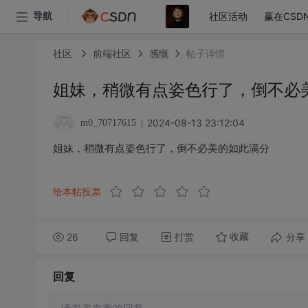
社区活动
赢在CSD
导航
社区
前端社区
感慨
帖子详情
姐妹，稍微有点姿色行了，倒不必
2024-08-13 23:12:04
m0_70717615
姐妹，稍微有点姿色行了，倒不必美的如此满分
给本帖投票
26
回复
打赏
分享
收藏
回复