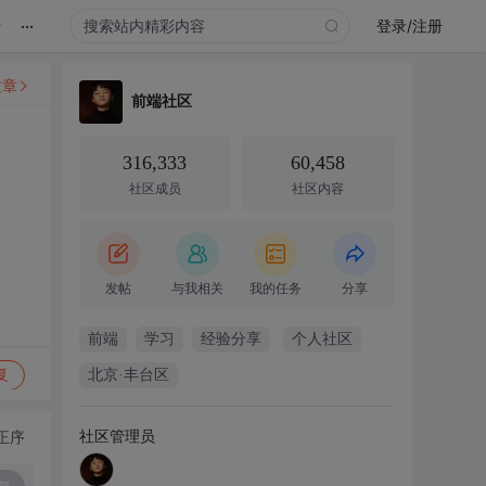
...
录
登录/注册
文章
前端社区
316,333
60,458
社区成员
社区内容
发帖
与我相关
我的任务
分享
前端
学习
经验分享
个人社区
复
北京·丰台区
社区管理员
正序