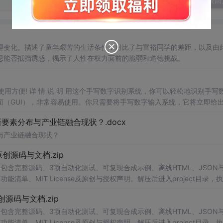
发表回
理变化。描述了童年艰苦的生活条件，对比了与富裕同学的差距，以及由
思能否抵挡诱惑，揭示了人性在权力面前的脆弱和道德挑战。
，使用方便! 详 情 说 明 用这个手写数字识别系统，你可以轻松地识别手写
（GUI），非常容易使用。你只需要将手写数字输入系统，它将立即给
、工作还是日常生活，都能为你提供快速和准确的识别服务。它是一个非
素分布与产业链融合现状？.docx
与产业链融合现状？
.0-原创源码与文档.zip
包含完整源码、3项自动化测试、可复现合成示例、离线HTML、JSON与
功能清单、MIT License及原创与授权声明。解压后进入project目录，执
可通过本地静态服务器打开网页。运
行
时零第三方依赖，不包含热点产品或开源
.0-原创源码与文档.zip
。适合前端开发、AI应用工程、测试审计和课程实践。
包含完整源码、3项自动化测试、可复现合成示例、离线HTML、JSON与
功能清单、MIT License及原创与授权声明。解压后进入project目录，执