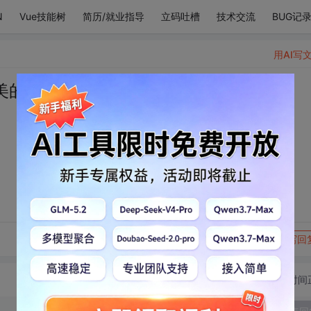
N
Vue技能树
简历/就业指导
立码吐槽
技术交流
BUG记
用AI写
美的如此满分
转发到动态
举报
写回
切换为时间