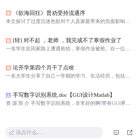
深深的喜爱和温柔，适合用来向爱人传递心中的情感。这
些短句不仅表达了作者对爱情的独特见解，也展示了情感
《欲海回狂》普劝受持流通序
细腻的一面，让人感受到爱情的美好和力量。
本文探讨了过度沉迷色欲对个人及家庭带来的负面影响，
并强调了古代圣贤对此的警醒。指出因色欲而导致的早逝
现象普遍，提倡合理节制以保健康。
[转] 对不起 ，老师 ，我完成不了寒假作业了
一名学生在回家路上遭遇抢劫，寒假作业被抢。在一位神
秘男子的帮助下，他得知了一个专门偷窃学生作业的邪恶
组织，并勇敢地与之战斗，最终摧毁了所有被窃的作业。
论开学第四个月干了点啥
一名大学生分享了自己一学期的学习、生活经历，包括课
程学习、社团活动、个人成长等方面的反思，表达了对未
来学习生活的规划和期待。
手写数字识别系统.doc【GUI设计Matlab】
资 源 简 介 手写数字识别系统，非常好的啊!带有GUI界
面，使用方便! 详 情 说 明 用这个手写数字识别系统，你可
以轻松地识别手写数字。这个系统不仅功能强大，而且还
带有直观的图形用户界面（GUI），非常容易使用。你只
需要将手写数字输入系统，它将立即给出准确的识别结
说点什么…
果。这个系统可以在各种场景中使用，无论是学校、工作