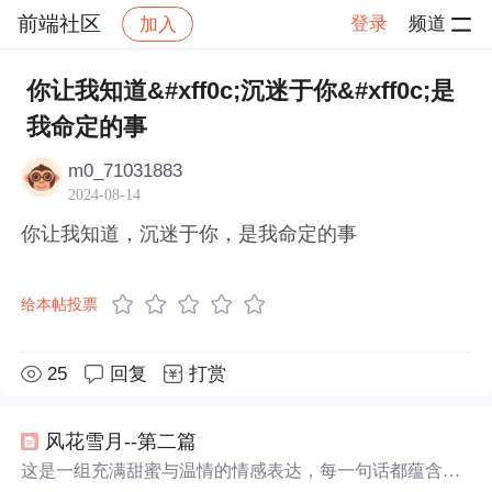
前端社区
登录
频道
加入
帖子详情
社区
前端社区
感慨
你让我知道&#xff0c;沉迷于你&#xff0c;是
我命定的事
m0_71031883
2024-08-14
你让我知道，沉迷于你，是我命定的事
给本帖投票
25
回复
打赏
风花雪月--第二篇
这是一组充满甜蜜与温情的情感表达，每一句话都蕴含着