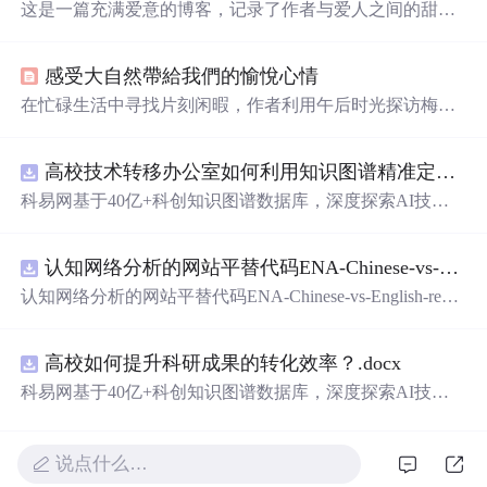
这是一篇充满爱意的博客，记录了作者与爱人之间的甜蜜
点滴，从日常生活中的相互关心到重要的日子，表达了对
彼此深深的爱意和承诺。文章强调了幸福就是找到那个温
感受大自然帶給我們的愉悅心情
暖的人，一起经历生活的点点滴滴，无论风雨，都愿意携
手共度。
在忙碌生活中寻找片刻闲暇，作者利用午后时光探访梅
湖，体验春色的宁静与美丽。沿途欣赏苏式园林特色，穿
过长廊，惊喜发现一片桃花盛开的桃林，感受
阳光
洒在花
高校技术转移办公室如何利用知识图谱精准定位产业需求与技术适配点？.docx
瓣上的温暖与生命力。与两位年轻女孩相遇，她们在桃花
丛中留下青春的
笑
容，共同沉浸在春光中。文章以诗意的
科易网基于40亿+科创知识图谱数据库，深度探索AI技术
语言描绘了春天的魅力，强调内心的
阳光
与积极心态的重
在技术转移、成果转化、技术经纪、知识产权、产业创
要性。
新、科技招商等垂直领域的多样化应用场景，研究科技创
认知网络分析的网站平替代码ENA-Chinese-vs-English-reproducible.zip
新领域的AI+数智化解决方案，推动科技创新与产业创新
智能化发展。
认知网络分析的网站平替代码ENA-Chinese-vs-English-repro
ducible.zip
高校如何提升科研成果的转化效率？.docx
科易网基于40亿+科创知识图谱数据库，深度探索AI技术
在技术转移、成果转化、技术经纪、知识产权、产业创
新、科技招商等垂直领域的多样化应用场景，研究科技创
新领域的AI+数智化解决方案，推动科技创新与产业创新
说点什么…
智能化发展。