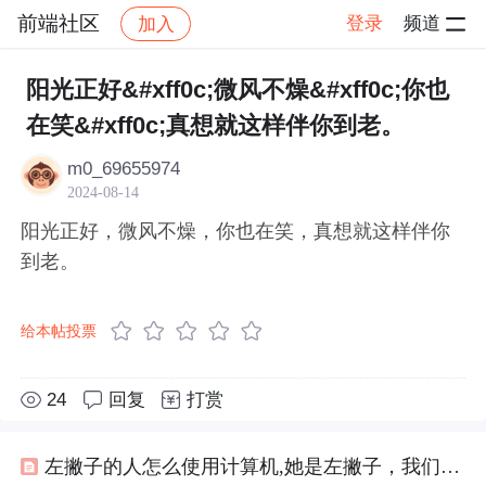
前端社区
登录
频道
加入
帖子详情
社区
前端社区
感慨
阳光正好&#xff0c;微风不燥&#xff0c;你也
在笑&#xff0c;真想就这样伴你到老。
m0_69655974
2024-08-14
阳光正好，微风不燥，你也在笑，真想就这样伴你
到老。
给本帖投票
24
回复
打赏
左撇子的人怎么使用计算机,她是左撇子，我们吃饭都可以手牵手