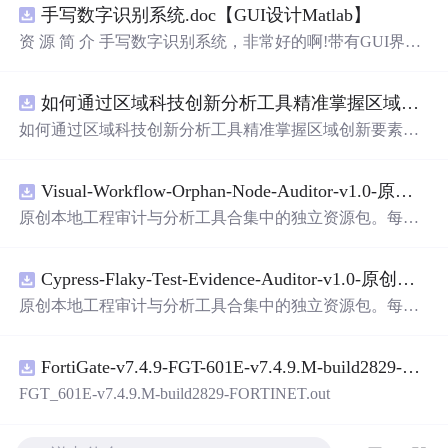
手写数字识别系统.doc【GUI设计Matlab】
资 源 简 介 手写数字识别系统，非常好的啊!带有GUI界
面，使用方便! 详 情 说 明 用这个手写数字识别系统，你可
以轻松地识别手写数字。这个系统不仅功能强大，而且还
如何通过区域科技创新分析工具精准掌握区域创新要素分布与产业链融合现状？.docx
带有直观的图形用户界面（GUI），非常容易使用。你只
需要将手写数字输入系统，它将立即给出准确的识别结
如何通过区域科技创新分析工具精准掌握区域创新要素分
果。这个系统可以在各种场景中使用，无论是学校、工作
布与产业链融合现状？
还是日常生活，都能为你提供快速和准确的识别服务。它
是一个非常方便和实用的工具，你一定
会
喜欢
它的！
Visual-Workflow-Orphan-Node-Auditor-v1.0-原创源码与文档.zip
原创本地工程审计与分析工具合集中的独立资源包。每个
ZIP包含完整源码、3项自动化测试、可复现合成示例、离
线HTML、JSON与SVG报告、1080×720真实运行效果图、
Cypress-Flaky-Test-Evidence-Auditor-v1.0-原创源码与文档.zip
README、运行说明、功能清单、MIT License及原创与授
权声明。解压后进入project目录，执行npm test验证算法，
原创本地工程审计与分析工具合集中的独立资源包。每个
执行npm run report生成报告，也可通过本地静态服务器打
ZIP包含完整源码、3项自动化测试、可复现合成示例、离
开网页。运行时零第三方依赖，不包含热点产品或开源项
线HTML、JSON与SVG报告、1080×720真实运行效果图、
目源码、Logo、官方截图、论文、生产日志或其他受限素
FortiGate-v7.4.9-FGT-601E-v7.4.9.M-build2829-FORTINET.out
README、运行说明、功能清单、MIT License及原创与授
材。适合前端开发、AI应用工程、测试审计和课程实践。
权声明。解压后进入project目录，执行npm test验证算法，
FGT_601E-v7.4.9.M-build2829-FORTINET.out
执行npm run report生成报告，也可通过本地静态服务器打
开网页。运行时零第三方依赖，不包含热点产品或开源项