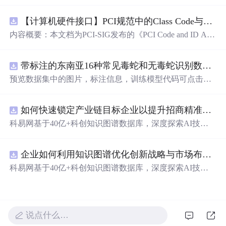
n Revision 5.0, Version 1.0 (CB).pdf
【计算机硬件接口】PCI规范中的Class Code与Capability ID分配：设备功能分类及扩展能力标识系统设计
内容概要：本文档为PCI-SIG发布的《PCI Code and ID Assi
gnment Specification》版本1.4，发布于2013年8月，主要定
义了PCI设备的类代码（Class Codes）、能力标识（Capabil
带标注的东南亚16种常见毒蛇和无毒蛇识别数据集， 识别率73.4%，7593张图，支持yolo
ity IDs）以
预览数据集中的图片，标注信息，训练模型代码可点击查
看我的博客链接：https://blog.csdn.net/pbymw8iwm/article/det
ails/163563763 数据集使用方法和模型训练相关技术问题可
如何快速锁定产业链目标企业以提升招商精准度？.docx
免费咨询，主页获取作者联系方式
科易网基于40亿+科创知识图谱数据库，深度探索AI技术
在技术转移、成果转化、技术经纪、知识产权、产业创
新、科技招商等垂直领域的多样化应用场景，研究科技创
企业如何利用知识图谱优化创新战略与市场布局？.docx
新领域的AI+数智化解决方案，推动科技创新与产业创新
智能化发展。
科易网基于40亿+科创知识图谱数据库，深度探索AI技术
在技术转移、成果转化、技术经纪、知识产权、产业创
新、科技招商等垂直领域的多样化应用场景，研究科技创
新领域的AI+数智化解决方案，推动科技创新与产业创新
智能化发展。
说点什么…