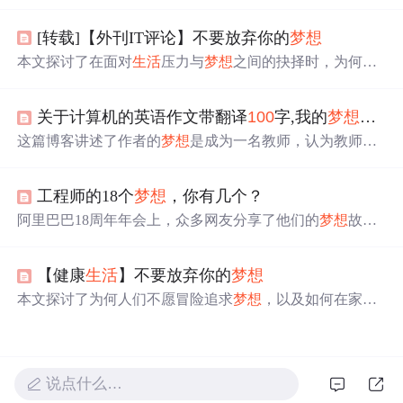
办【
梦想
岛】自律社群。分享了亮哥、大磊、宇哲三位成
员的反馈，他们借助自律四步曲和社群氛围，在目标实
[转载]【外刊IT评论】不要放弃你的
梦想
现、时间管理、心态等方面有显著提升。
本文探讨了在面对
生活
压力与
梦想
之间的抉择时，为何人
们不愿冒险追求自己的
梦想
。通过故事分享，作者强调了
热情、行动力和勇于尝试的重要性，鼓励人们不要让借口
关于计算机的英语作文带翻译
100
字,我的
梦想
英语
束缚自己，即使面对困难也要为
梦想
努力。
这篇博客讲述了作者的
梦想
是成为一名教师，认为教师是
塑造人类灵魂的工程师。作者尊重并热爱教师这个职业，
愿意付出而不求回报，致力于提升学生的知识和兴趣，丰
工程师的18个
梦想
，你有几个？
富他们的课外
生活
。同时，作者表达了对教育无私奉献的
理解，期望自己能成为传播希望的使者。
阿里巴巴18周年年会上，众多网友分享了他们的
梦想
故
事。从爱情到亲情，从事业到热爱，每个人的
梦想
都独一
无二。这些留言展现了人们对美好
生活
的向往及不懈追
【健康
生活
】不要放弃你的
梦想
求。
本文探讨了为何人们不愿冒险追求
梦想
，以及如何在家庭
与职业间找到平衡，鼓励人们勇于追逐内心的热情。
说点什么…