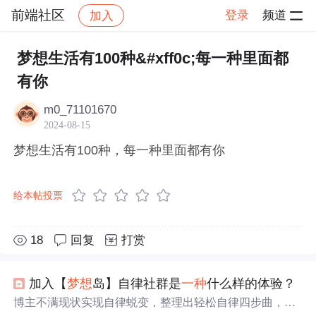
前端社区
登录
频道
加入
帖子详情
社区
前端社区
感慨
梦想生活有100种&#xff0c;每一种里面都
有你
m0_71101670
2024-08-15
梦想生活有100种，每一种里面都有你
给本帖投票
18
回复
打赏
加入【
梦想
岛】自律社群是
一
种
什么样的体验？
博主不满现状实现自律蜕变，整理出轻松自律四步曲，创