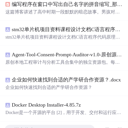
编写程序在窗口中写出自己名字的拼音缩写_那个经过你窗口的女孩，还在吗？...
这篇博客讲述了高中时期一段默默的暗恋故事。男孩对女
孩的微妙情感始于不知不觉，他用诗歌记录这份纯真的喜
欢，女孩则偷偷关注男孩，心中充满期待。他们各自藏着
stm32单片机项目资料课程设计文档C语言程序代码原理图电路PCB实例五种PWM反馈控制模式研究
心中的秘密，直到毕业典礼，男孩才鼓起勇气表达心意，
留下一封深情的信。这是一个关于青春、暗恋和错过的故
stm32单片机项目资料课程设计文档C语言程序代码原理图
事，充满了青涩的美好和未言说的遗憾。
电路PCB实例五种PWM反馈控制模式研究
Agent-Tool-Consent-Prompt-Auditor-v1.0-原创源码与文档.zip
原创本地工程审计与分析工具合集中的独立资源包。每个
ZIP包含完整源码、3项自动化测试、可复现合成示例、离
线HTML、JSON与SVG报告、1080×720真实运行效果图、
企业如何快速找到合适的产学研合作资源？.docx
README、运行说明、功能清单、MIT License及原创与授
权声明。解压后进入project目录，执行npm test验证算法，
企业如何快速找到合适的产学研合作资源？
执行npm run report生成报告，也可通过本地静态服务器打
开网页。运行时零第三方依赖，不包含热点产品或开源项
目源码、Logo、官方截图、论文、生产日志或其他受限素
Docker Desktop Installer-4.85.7z
材。适合前端开发、AI应用工程、测试审计和课程实践。
Docker是一个开源的平台 [2]，用于开发、交付和运行应用
程序。它能够在Windows，macOS，Linux计算机上运行，
并将某一应用程序及其依赖项打包至一个容器中，这些容