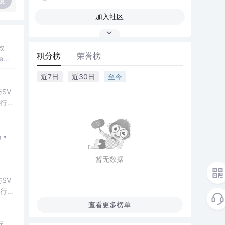
复
加入社区
效
积分榜
荣誉榜
e到R
近7日
近30日
至今
SV
行np
项目
暂无数据
SV
行np
项目
查看更多榜单
析，