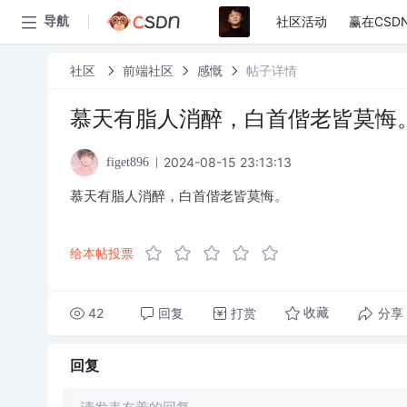
社区活动
赢在CSD
导航
社区
前端社区
感慨
帖子详情
慕天有脂人消醉，白首偕老皆莫悔
2024-08-15 23:13:13
figet896
慕天有脂人消醉，白首偕老皆莫悔。
给本帖投票
42
回复
打赏
分享
收藏
回复