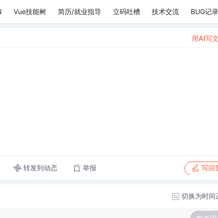
N
Vue技能树
简历/就业指导
立码吐槽
技术交流
BUG记
用AI写
。
转发到动态
举报
写回
切换为时间