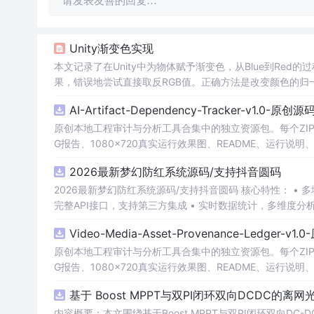
请发表友善的回复…
Unity渐变色实现
本文记录了在Unity中为物体赋予渐变色，从Blue到Red
果，错误地尝试直接取反RGB值。正确方法是改变颜色的归一
ed的云图效果。
AI-Artifact-Dependency-Tracker-v1.0-原创
原创本地工程审计与分析工具合集中的独立资源包。每个ZIP
G报告、1080×720真实运行效果图、README、运行说明、功
m test验证算法，执行npm run report生成报
2026最新梦幻防红系统源码/支持抖音圆码
源码、Logo、官方截图、论文、生产日志或其他受限素材
2026最新梦幻防红系统源码/支持抖音圆码 核心特性： • 多域名池智能切换，防拦截率99%+ • 抖音官方API对接，生成真正小程序码 •
完整API接口，支持第三方集成 • 实时数据统计，多维度分
Video-Media-Asset-Provenance-Ledger-v
原创本地工程审计与分析工具合集中的独立资源包。每个ZIP
G报告、1080×720真实运行效果图、README、运行说明、功
m test验证算法，执行npm run report生成报
基于 Boost MPPT与双PI闭环双向DCDC的
源码、Logo、官方截图、论文、生产日志或其他受限素材
内容概要：本文围绕基于Boost MPPT与双PI闭环双向