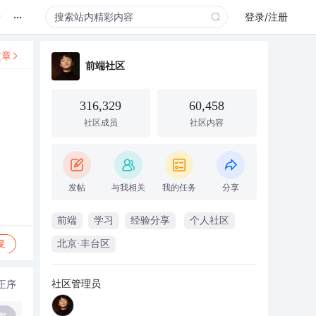
...
录
登录/注册
文章
前端社区
316,329
60,458
社区成员
社区内容
发帖
与我相关
我的任务
分享
前端
学习
经验分享
个人社区
复
北京·丰台区
社区管理员
正序