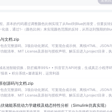
发表回
的过程。原本的代码通过调整颜色比例实现了从Red到Blue的渐变，但要反转
化值，通过1-（颜色比例）来实现颜色范围的反转，从而达到预期的Blu
源码与文档.zip
包含完整源码、3项自动化测试、可复现合成示例、离线HTML、JSON与
能清单、MIT License及原创与授权声明。解压后进入project目录，执
告，也可通过本地静态服务器打开网页。运行时零第三方依赖，不包含热点产品或开源
。适合前端开发、AI应用工程、测试审计和课程实践。
析报表 • 积分系统+邀请返利，运营利器
1.0-原创源码与文档.zip
包含完整源码、3项自动化测试、可复现合成示例、离线HTML、JSON与
能清单、MIT License及原创与授权声明。解压后进入project目录，执
告，也可通过本地静态服务器打开网页。运行时零第三方依赖，不包含热点产品或开源
离网光伏储能系统动力学建模及稳态特性分析（Simulink仿真实现）
。适合前端开发、AI应用工程、测试审计和课程实践。
DC-DC的离网光伏储能系统展开，系统性地研究了其动力学建模与稳态特性分