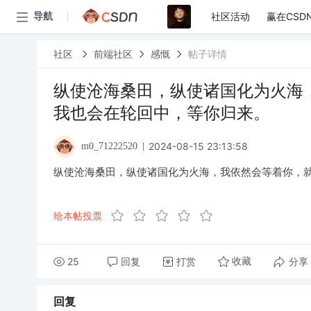
社区活动
赢在CSD
导航
社区
前端社区
感慨
帖子详情
纵使沧海桑田，纵使诸国化为火海
我也会在轮回中，等你归来。
2024-08-15 23:13:58
m0_71222520
纵使沧海桑田，纵使诸国化为火海，我依然会等着你，
给本帖投票
25
回复
打赏
分享
收藏
回复