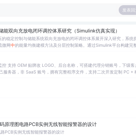
发表回
储能双向充放电闭环调控体系研究（Simulink仿真实现）
压的稳定控制与储能系统双向充放电的闭环调控体系展开深入研究，系统
流微网
中
的能量均衡建模方法及分层控制策略。通过Simulink平台构建完
DC变换器、负载、双向DC-DC变换器及电池系统等关键组件，实现了最大功
引起的功率供需失衡问题。研究采用双PI闭环控制、模型预测控制（MPC
母线电压稳定性，并实现了储能系统在削峰填谷
 支持 OEM 贴牌改 LOGO、后台名称，可搭建代理分销账号，下级客
中
的优化运行，对于增强
关领域基础知识
务器，非 SaaS 账号，拥有完整程序文件，支持二次开发定制 PC + 
及目标：① 构建适用于离网场景的光伏储
文档、环境配置教程
8V直流母线电压的精确稳定控制与储能系统的双向能量管理；③ 研究MPPT
的运行稳定性与鲁棒性；④ 为微电网能量管理系统的设计、优化与性能
述的Simulink仿真模型与控制算法，亲自动手实践建模与仿真全过程，
及电压外环与电流内环构成的双闭环控制结构的参数整定，并通过设置不同的
响应能力与控制性能。
代码原理图电路PCB实例无线智能报警器的设计
电路PCB实例无线智能报警器的设计