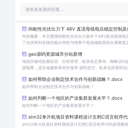
请发表友善的回复…
间歇性光伏出力下 48V 直流母线电压稳定控制及
内容概要：本文围绕间歇性光伏出力条件下48V直流母线电
了光伏阵列非线性输出特性与锂离子电池储能系统在离网直
光伏储能直流系统仿真模型，涵盖PV阵列、Boost DC-
geo源码资源城市分站新增
跟踪（MPPT）与储能系统的协同控制，有效应对光照波动
多种先进控制算法，显著提升了系统的动态响应速度与直流
地域关键词批量拓词、分组管理，收录状态查询，蜘蛛访问监控
微网的供电可靠性与能源利用效率具有重要理论价值和工程意义。; 适合人群：具备电力电子、新能源系统或自动控制等相
据隔离，适合做服务商对外接单 源码交付，私有化部署到自己服
的研究生、科研人员，以及从事微电网、光伏储能系统开发与设计的工程技术人员。; 使用场景
端适配，自带基础模板，可自行替换前端页面 附带安装部署
如何帮助企业制定技术合作与创新战略？.docx
能系统Simulink仿真模型；② 实现间歇性光照条件下4
与储能充放电策略之间的协同机制，提升系统在复杂工况下
如何帮助企业制定技术合作与创新战略？
供可靠的理论依据和技术支撑。; 阅读建议：建议结合文
中
所
如何判断一个地区的产业集群发展水平？.docx
注MPPT控制策略的实现、双向DC-DC变换器的设计以
强度变化曲线和负载投切工况，全面测试和评估系统的动态
如何判断一个地区的产业集群发展水平？
stm32单片机项目资料课程设计文档C语言程序
stm32单片机项目资料课程设计文档C语言程序代码原理图