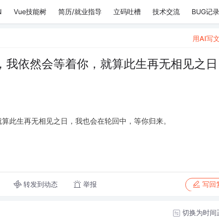
N
Vue技能树
简历/就业指导
立码吐槽
技术交流
BUG记
用AI写
，我依然会等着你，就算此生再无相见之日
就算此生再无相见之日，我也会在轮回中，等你归来。
转发到动态
举报
写回
切换为时间