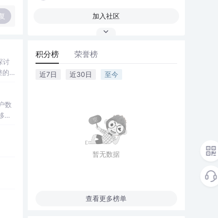
复
加入社区
积分榜
荣誉榜
探讨
整的
近7日
近30日
至今
率点
）等
户数
离网
移动
控制
验证提
暂无数据
重点关
光照
查看更多榜单