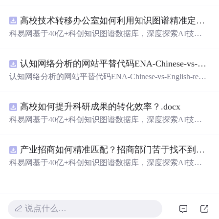
的语言表达对爱人的独特情感。从四季更替到日常琐碎，
从山川湖海到街头巷尾，每一段文字都在诉说着对一个人
高校技术转移办公室如何利用知识图谱精准定位产业需求与技术适配点？.docx
的思念与热爱。
科易网基于40亿+科创知识图谱数据库，深度探索AI技术
在技术转移、成果转化、技术经纪、知识产权、产业创
新、科技招商等垂直领域的多样化应用场景，研究科技创
认知网络分析的网站平替代码ENA-Chinese-vs-English-reproducible.zip
新领域的AI+数智化解决方案，推动科技创新与产业创新
智能化发展。
认知网络分析的网站平替代码ENA-Chinese-vs-English-repro
ducible.zip
高校如何提升科研成果的转化效率？.docx
科易网基于40亿+科创知识图谱数据库，深度探索AI技术
在技术转移、成果转化、技术经纪、知识产权、产业创
新、科技招商等垂直领域的多样化应用场景，研究科技创
产业招商如何精准匹配？招商部门苦于找不到符合产业链补链强链方向的目标企业怎么办？.docx
新领域的AI+数智化解决方案，推动科技创新与产业创新
智能化发展。
科易网基于40亿+科创知识图谱数据库，深度探索AI技术
在技术转移、成果转化、技术经纪、知识产权、产业创
新、科技招商等垂直领域的多样化应用场景，研究科技创
新领域的AI+数智化解决方案，推动科技创新与产业创新
智能化发展。
说点什么…