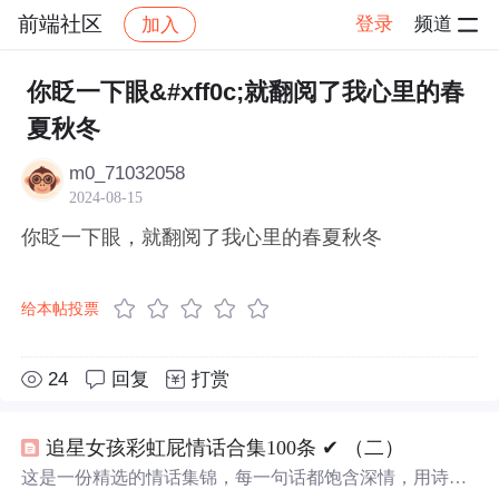
前端社区
登录
频道
加入
帖子详情
社区
前端社区
感慨
你眨一下眼&#xff0c;就翻阅了我心里的春
夏秋冬
m0_71032058
2024-08-15
你眨一下眼，就翻阅了我心里的春夏秋冬
给本帖投票
24
回复
打赏
追星女孩彩虹屁情话合集100条 ✔︎ （二）
这是一份精选的情话集锦，每一句话都饱含深情，用诗意