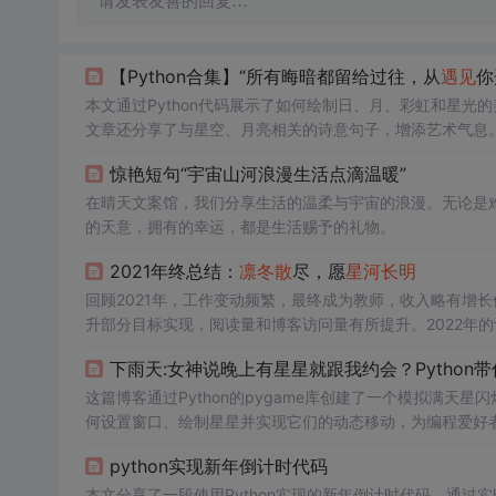
请发表友善的回复…
【Python合集】“所有晦暗都留给过往，从
遇见
你
本文通过Python代码展示了如何绘制日、月、彩虹和星光的
文章还分享了与星空、月亮相关的诗意句子，增添艺术气息
惊艳短句“宇宙山河浪漫生活点滴温暖”
在晴天文案馆，我们分享生活的温柔与宇宙的浪漫。无论是
的天意，拥有的幸运，都是生活赐予的礼物。
2021年终总结：
凛冬散
尽，愿
星河
长明
回顾2021年，工作变动频繁，最终成为教师，收入略有增
升部分目标实现，阅读量和博客访问量有所提升。2022年
下雨天:女神说晚上有星星就跟我约会？Python
这篇博客通过Python的pygame库创建了一个模拟满
何设置窗口、绘制星星并实现它们的动态移动，为编程爱好
python实现新年倒计时代码
本文分享了一段使用Python实现的新年倒计时代码，通