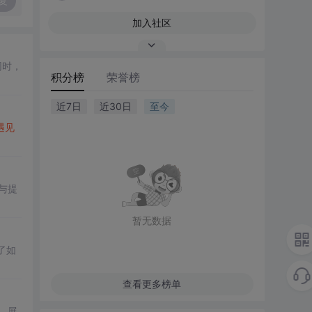
复
加入社区
同时，
积分榜
荣誉榜
近7日
近30日
至今
遇见
与提
暂无数据
了如
查看更多榜单
，展