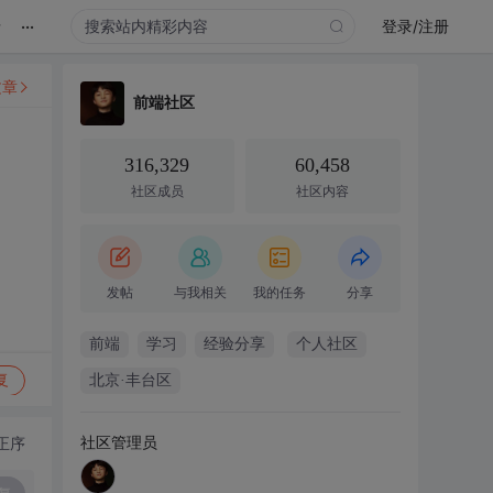
...
录
登录/注册
文章
前端社区
316,329
60,458
社区成员
社区内容
发帖
与我相关
我的任务
分享
前端
学习
经验分享
个人社区
复
北京·丰台区
社区管理员
正序