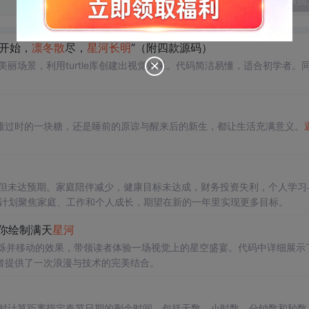
发表回
开始，
凛冬散
尽，
星河
长明
”（附四款源码）
美丽场景，利用turtle库创建出视觉效果。代码简洁易懂，适合初学者。
。
难过时的一块糖，还是睡前的原谅与醒来后的新生，都让生活充满意义。
长但未达预期。家庭陪伴减少，健康目标未达成，财务投资失利，个人学习
的计划聚焦家庭、工作和个人成长，期望在新的一年里实现更多目标。
带你绘制满天
星河
天星闪烁并移动的效果，带领读者体验一场视觉上的星空盛宴。代码中详细展示
者提供了一次浪漫与技术的完美结合。
过实时计算距离指定春节日期的剩余时间，包括天数、小时数、分钟数和秒数