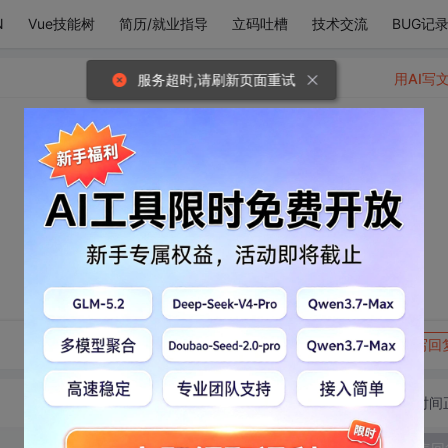
N
Vue技能树
简历/就业指导
立码吐槽
技术交流
BUG记
用AI写
服务超时,请刷新页面重试
。
转发到动态
举报
写回
切换为时间