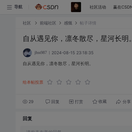
社区活动
赢在CSD
导航
社区
前端社区
感慨
帖子详情
自从遇见你，凛冬散尽，星河长明
2024-08-15 23:18:35
jhss987
自从遇见你，凛冬散尽，星河长明。
给本帖投票
29
回复
打赏
分享
收藏
回复