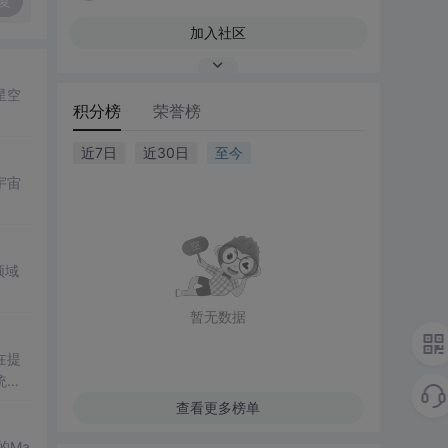
复
加入社区
星空
积分榜
荣誉榜
近7日
近30日
至今
宇宙
领域
暂无数据
在提
统凸
涵盖
查看更多榜单
保留
的Ma