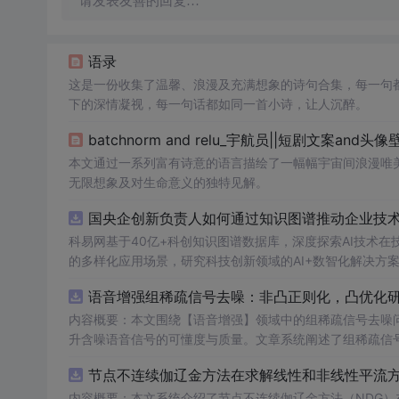
请发表友善的回复…
语录
这是一份收集了温馨、浪漫及充满想象的诗句合集，每一句
下的深情凝视，每一句话都如同一首小诗，让人沉醉。
batchnorm and relu_宇航员||短剧文案and头像
本文通过一系列富有诗意的语言描绘了一幅幅宇宙间浪漫唯
无限想象及对生命意义的独特见解。
国央企创新负责人如何通过知识图谱推动企业技术创
科易网基于40亿+科创知识图谱数据库，深度探索AI技术
的多样化应用场景，研究科技创新领域的AI+数智化解决方
语音增强组稀疏信号去噪：非凸正则化，凸优化研究
内容概要：本文围绕【语音增强】领域中的组稀疏信号去噪
升含噪语音信号的可懂度与质量。文章系统阐述了组稀疏信
正则化在稀疏表达上的局限性，并采用高效的凸优化算法保障
节点不连续伽辽金方法在求解线性和非线性平流方程
语音信号预处理、稀疏系数求解、去噪重构等关键环节，并
数学可处理性的同时显著增强了去噪性能，尤其适用于低信噪比环境下的语音恢复任务。; 
内容概要：本文系统介绍了节点不连续伽辽金方法（NDG）