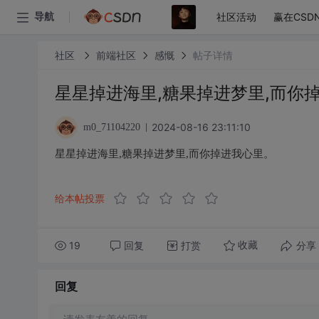
社区活动
赢在CSD
导航
社区
前端社区
感慨
帖子详情
星星掉进海里,糖果掉进梦里,而你
2024-08-16 23:11:10
m0_71104220
星星掉进海里,糖果掉进梦里,而你掉进我心里。
给本帖投票
19
回复
打赏
分享
收藏
回复