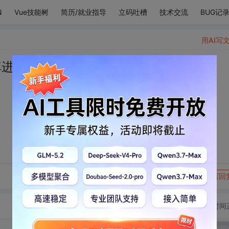
N
Vue技能树
简历/就业指导
立码吐槽
技术交流
BUG记
用AI写
掉进我心里。
转发到动态
举报
写回
切换为时间