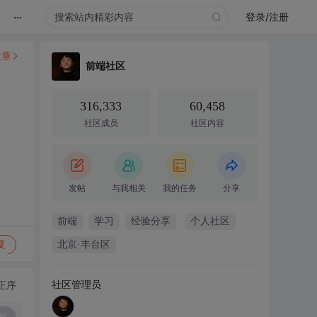
...
录
登录/注册
文章
前端社区
316,333
60,458
社区成员
社区内容
发帖
与我相关
我的任务
分享
前端
学习
经验分享
个人社区
复
北京·丰台区
社区管理员
正序