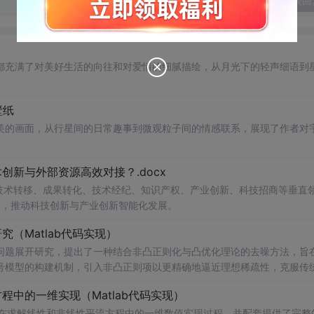
发表回
都充满了对美好生活的向往和对爱情的细腻描绘，从月光下的轻声细语到
壁纸
美的画面，从行星间的日常趣事到微观粒子间的情感联系，展现了作者对
新与外部资源高效对接？.docx
在技术转移、成果转化、技术经纪、知识产权、产业创新、科技招商等垂直
案，推动科技创新与产业创新智能化发展。
（Matlab代码实现）
问题展开研究，提出了一种结合非凸正则化与凸优化理论的去噪方法，旨
号模型的构建机制，引入非凸正则项以更精确地逼近理想稀疏性，克服传
模型求解的稳定性与收敛性。整个算法流程在Matlab平台上完整实现，
中的一维实现（Matlab代码实现）
配套提供可复现的代码资源，便于研究人员
进
一步验证与拓展。该方法在
适合人群：具备一定信号与系统、数字信号处理
在求解线性和非线性平流方程中的一维数值实现过程，并配套提供了完整