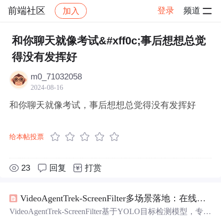
前端社区
登录
频道
加入
帖子详情
社区
前端社区
感慨
和你聊天就像考试&#xff0c;事后想想总觉
得没有发挥好
m0_71032058
2024-08-16
和你聊天就像考试，事后想想总觉得没有发挥好
给本帖投票
23
回复
打赏
VideoAgentTrek-ScreenFilter多场景落地：在线
考试
VideoAgentTrek-ScreenFilter基于YOLO目标检测模型，专用