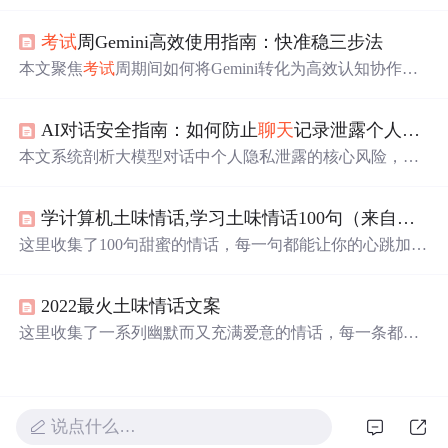
于在线
考试
监控中的异常屏幕切换行为识别。支持图片瞬
时检测与视频连续分析，可精准定位浏览器、
聊天
软件等
考试
周Gemini高效使用指南：快准稳三步法
非授权应用窗口，并输出结构化JSON结果。具备低延迟、
高召回特性，适配
考试
监考、企业信息安全、远程支持等
本文聚焦
考试
周期间如何将Gemini转化为高效认知协作
多场景屏幕内容理解需求。
者，提出‘快准稳’三步法：通过任务切片替代模糊提问、
锁定输入源与定义输出靶心以提升响应精度、设定物理边
AI对话安全指南：如何防止
聊天
记录泄露个人隐私
界保障结果可用性。重点覆盖教材精读、论文段落生成、
文献综述结构化、PPT视觉转化等高频场景，并强调Gemin
本文系统剖析大模型对话中个人隐私泄露的核心风险，指
i适用于信息萃取与结构缝合类机械脑力劳动，而非原创判
出风险主要源于合法合规的数据流转、上下文记忆导致的
断。所有技巧均基于真实教学实践验证，兼顾效率、学术
持续暴露，以及模糊表达在大模型语义推理下的失效。提
合规性与AI痕迹规避。
学计算机土味情话,学习土味情话100句（来自网络）
出实操性四层防护体系：对话前三问自检、敏感信息替代
表达、平台级隐私开关配置（覆盖ChatGPT/Claude/Kim
这里收集了100句甜蜜的情话，每一句都能让你的心跳加
i）、个人AI对话日志习惯。强调风险防控关键在于主动设
速，无论是表白还是日常撒糖，
总
有适合你的那一款。
置而非
事后
删除，并破除国产AI即安全、无姓名即匿名等
常见误区。
2022最火土味情话文案
这里收集了一系列幽默而又充满爱意的情话，每一条都能
让你的心上人感受到你的深情与创意。从轻松俏皮到浪漫
温馨，
总
有一款适合你。
说点什么…