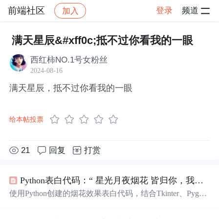
前端社区
登录
频道
加入
帖子详情
社区
前端社区
感慨
满天星辰&#xff0c;抵不过你看我的一眼
西红柿NO.1号女粉丝
2024-08-16
满天星辰，抵不过你看我的一眼
给本帖投票
21
回复
打赏
Python表白代码：“ 星光月夜烟花 皆归你，我也归你”
使用Python创建的烟花效果表白代码，结合Tkinter、Pygam
e和Pillow库，展示多组烟花文案和随机效果，打造
满天
星
辰
、三生烟火、十里长街、
一眼
万年的浪漫氛围。同时还