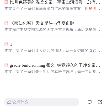
比月色还美的温柔文案，宇宙山河浪漫，总有你值得期待的
分享了Turtle绘制的玫瑰作品，为表白增添更多创意。
本文集合了一系列充满浪漫与哲思的情感文案，用
星辰
大
海比喻爱情与生活，探讨了人与人之间的深情与宇宙万物
的美好联系。
《辣知化智》天文星斗与华夏血脉
本文探讨中华文明起源的天文考古学视角，涵盖龙星象、
七夕天文学依据、“中”字立表测影本源、濮阳龙虎墓与北
斗星图、苏秉琦“
满天
星斗”多元文明模型，以及《黄帝内
T
经》所载医道传承与古代认知体系。核心论点为：早期华
夏文明高度依赖天文观测构建时空秩序，文明源头非单一
本文汇集了一系列让人动容的情话，从一见钟情的微妙到
起源而是多中心并存，且知识传承具有仪式性、口传心授
日久生情的沉淀，每一句话都承载着深深的情感。这里有
与宇宙观基础。所有论述均基于考古实证与古文字、天文
对爱情细腻的描绘，也有对爱人深情的告白，每一段文字
学交叉分析。
gradle build running 很久_钟意很久的干净文案语录
都能触动人心。
本文汇集了一系列关于生活的感悟与哲理，每一句话都是
对日常琐碎的深刻反思，旨在引导读者更好地理解生活的
真谛，学会如何面对情绪的波动，如何处理人际关系，以
及如何寻找生活中的小确幸。
说点什么…