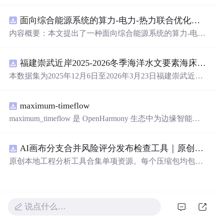
面向综合能源系统的算力-电力-热力联合优化调度策略（Matlab代码实现）
内容概要：本文提出了一种面向综合能源系统的算力-电
力-热力联合优化调度策略，并提供了基于Matlab的完整代
码实现。该资源系统性地探讨了多能源系统中电力、热力
福建崇武近岸2025-2026冬季海洋水文要素海床基观测数据集.zip
与算力资源的协同优化问题，通过构建精细化的数学模
型，实现能源供给、负荷需求与计算任务的全局联合调
本数据集为2025年12月6日至2026年3月23日福建崇武近岸
度，旨在提升综合能源系统的整体能效、经济性与运行灵
海域海床基现场观测数据，包含自容式温度波潮仪（TD）
活性。研究涵盖了源网荷储协调、多时间尺度优化、需求
和声学多普勒流速剖面仪（ADCP）获取的潮位、波浪、
响应机制等关键技术，并融合粒子群算法（PSO）、灰狼
maximum-timeflow
水温等海洋水文要素的同步观测数据以及质控文件，质控
优化器（GWO）等多种智能优化算法进行高效求解。文档
文件记录观测要素数据对应的质量标志，包括通过（pas
maximum_timeflow 是 OpenHarmony 生态中为边缘智能打
不仅提供了核心算法实现，还整合了大量相关科研主题与
s）和可疑（suspect）,其中suspect代表该观测值偏离其局地
造的轻量级 AI 推理子系统，具备跨平台一致性、多后端融
复现资源，形成了一个面向能源系统优化领域的综合性技
均值的3倍标准差。
合、端云协同安全三大领先能力，全面支持资源受限的 Lit
术资料库。; 适合人群：具备电力系统、能源系统建模或优
AI画布分支合并风险评分发布检查工具｜原创源码+测试+离线报告
eOS-M 轻量设备与功能完整的 Linux 系统.
化算法基础，正在从事科研工作1-3年的研究生或研发人
原创本地工程分析工具合集单项资源。每个压缩包均包含
员。; 使用场景及目标：①学习并复现综合能源系统中多能
完整 JavaScript/Node.js 源码、3 项自动化测试、可复现合
流与算力耦合的建模方法与联合优化求解流程；②获取智
成示例、离线 HTML/JSON/SVG 报告、1080×720 真实运
能优化算法在能源调度中的具体应用案例与可运行代码，
行效果图、README、运行说明、功能清单、MIT License
服务于课题研究或学术论文撰写；③把握当前在综合能
及原创授权声明。Node.js 18+ 可直接运行，零第三方运行
说点什么…
源、微网优化、需求响应等方向的研究热点与技术范式。;
依赖，适合开发者进行工程预检、质量审查和交付复核。
阅读建议：本资源以代码实践为核心，建议读者结合Matla