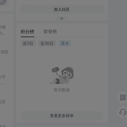
复
加入社区
歌赋
积分榜
荣誉榜
的力
近7日
近30日
至今
在浏览
文字
，增
暂无数据
与百
查看更多榜单
途的