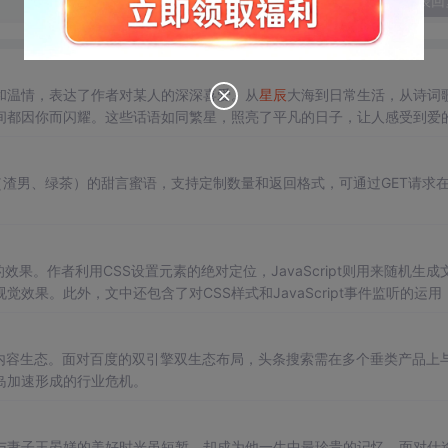
发表回
和温情，表达了作者对某人的深深喜爱。从
星辰
大海到日常生活，从诗词
间都因你而闪耀。这些话语如同繁星，照亮了平凡的日子，让人感受到爱
同风格（渣男、绿茶）的甜言蜜语，支持定制数量和返回格式，可通过GET请求
动的效果。作者利用CSS设置元素的绝对定位，JavaScript则用来随机生成
果。此外，文中还包含了对CSS样式和JavaScript事件监听的运用
内容生态。面对百度的双引擎双生态布局，头条搜索需在多个垂类产品上
岛加速形成的行业危机。
与妻子王晏媄的美好时光虽短暂，却成为他一生中最珍贵的记忆。面对仕