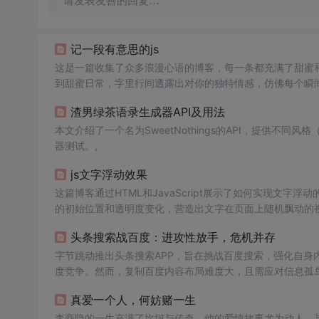
请发表友善的回复…
记一段有意思的js
这是一篇收集了众多浪漫心语的博客，每一条都充满了甜蜜
到甜蜜日常，字里行间透露出对你的独特情感，仿佛每个瞬
量和美好。
渣男绿茶语录生成器API及用法
本文介绍了一个名为SweetNothings的API，提供不
器测试。,
js文字浮动效果
这篇博客通过HTML和JavaScript展示了如何实现文字浮
的初始位置和透明度变化，营造出文字在页面上随机飘动的视觉效
加了互动性和趣味性。
头条搜索战百度：进攻性放手，危机并存
字节跳动推出头条搜索APP，旨在挑战百度搜索，强化自身
度竞争。然而，复制百度内容布局难度大，且需应对信息孤
真爱一个人，何妨赌一生
李商隐的一生充满了坎坷与传奇，他的爱情故事尤为动人。