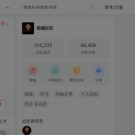
...
录
登录/注册
文章
前端社区
316,333
60,458
社区成员
社区内容
发帖
与我相关
我的任务
分享
前端
学习
经验分享
个人社区
复
北京·丰台区
社区管理员
正序