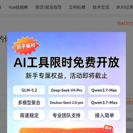
N
Vue技能树
简历/就业指导
立码吐槽
技术交流
BUG记
用AI写
的你。
转发到动态
举报
写回
切换为时间