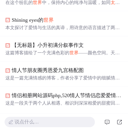
在这个纷乱的
世界
中，保持内心的纯净与温暖，如同
太阳
和
月亮
般照亮他人，不断成长，直至感动自我。
Shining eyes的
世界
本文探讨了爱情与生活的真谛，用诗意的语言描述了两个
人在一起的温馨画面，从日常的点滴到心灵的深处，再到
各自的努力与成长。同时也提到了生活的艰辛与自我承
【无标题】小升初满分叙事作文
担，展现了真实的人生态度。
这篇博客描绘了一个充满色彩的
世界
——颜色空间。天空
是蓝色的哲学家，白云在昼夜中嬉戏，
太阳
与
月亮
交替带
来光明。大地由绿色与红色交织，火焰与水相互作用，而
情人节朋友圈秀恩爱九宫格配图
橙色宠物带来慰藉。在这个
世界
里，每个元素都有其独特
的角色和故事，共同构成了一个和谐而多彩的宇宙。
这是一篇充满情感的博客，作者分享了爱情中的细腻情感
和对信息技术如何融入生活的独特理解，从暗恋到承诺，
每个句子都像是编码了一段甜蜜的故事。
情侣相册网站源码php,520情人节情侣恋爱爱情告白相册甜蜜回忆录_情侣表白电子邀请函...
这是一段关于两个人从相遇、相识到深深相爱的甜蜜回
忆。2018年5月20日的初次邂逅，到2020年的相伴相知，每
一个瞬间都被珍藏在时光相册中。彼此的陪伴成为最长情
的告白，无论是平凡的日子还是共同的经历，都充满了幸
说点什么…
福和温暖。这份感情如同春风、夏日、秋叶、冬雪，温暖