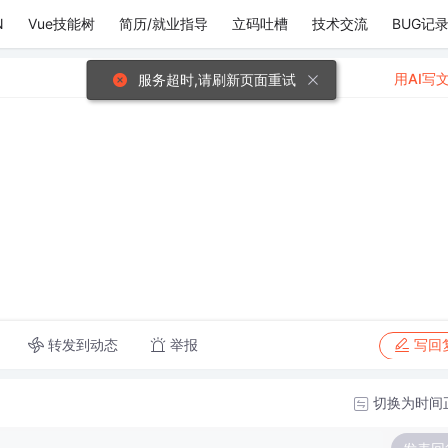
N
Vue技能树
简历/就业指导
立码吐槽
技术交流
BUG记
用AI写
服务超时,请刷新页面重试
转发到动态
举报
写回
切换为时间