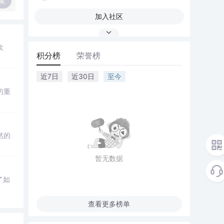
复
加入社区
吹
积分榜
荣誉榜
近7日
近30日
至今
的重
然的
暂无数据
了如
查看更多榜单