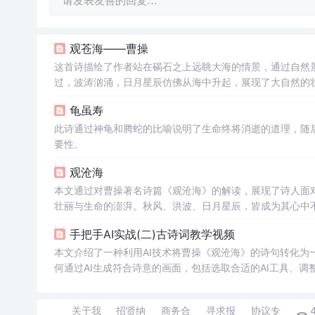
请发表友善的回复…
观苍海——曹操
这首诗描绘了作者站在碣石之上远眺大海的情景，通过自然
过，波涛汹涌，日月星辰仿佛从海中升起，展现了大自然的
龟虽寿
此诗通过神龟和腾蛇的比喻说明了生命终将消逝的道理，随
要性。
观沧海
本文通过对曹操著名诗篇《观沧海》的解读，展现了诗人面
壮丽与生命的澎湃。秋风、洪波、日月星辰，皆成为其心中
手把手AI实战(二)古诗词教学视频
本文介绍了一种利用AI技术将曹操《观沧海》的诗句转化为
何通过AI生成符合诗意的画面，包括选取合适的AI工具、
关于我
招贤纳
商务合
寻求报
协议专