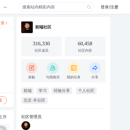
...
录
登录/注册
文章
前端社区
316,330
60,458
社区成员
社区内容
发帖
与我相关
我的任务
分享
前端
学习
经验分享
个人社区
复
北京·丰台区
社区管理员
正序