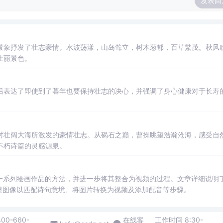
发表回
景象抒发了壮志豪情。水波荡漾，山岛耸立，树木葱郁，百草繁茂。秋风
壮丽景色。
后表达了即使到了暮年也要保持壮志的决心，并强调了身心健康对于长寿
对壮阔大海所激发的豪情壮志。从碣石之巅，曹操眺望浩瀚沧海，感受自
不朽诗篇的灵感源泉。
一系列绘画作品的方法，并进一步将其整合为视频的过程。文章详细说明
调整图像以匹配诗句意境、将图片转换为视频及添加配音等步骤。
400-660-
在线客
工作时间 8:30-