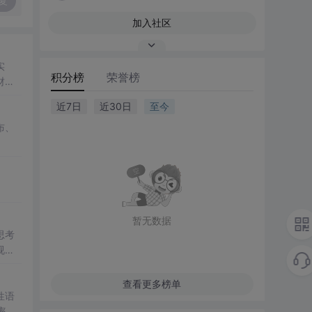
复
加入社区
实
积分榜
荣誉榜
财务
近7日
近30日
至今
布、
暂无数据
思考
视理
查看更多榜单
性语
率。