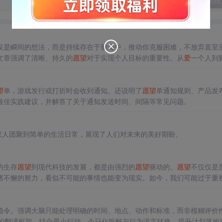
发表回
仅是瞬间的想法，而是持续存在于脑海中，推动你克服困难，不放弃直至
文章强调了清晰、持久的
愿望
对于实现个人目标的重要性。从
爱
一个人到
望
单，游戏发行或打折时会收到通知。还说明了
愿望
单通知规则、产品发
最佳实践建议，并解答了关于通知发送时间、间隔等常见问题。
家人团聚到简单的生活日常，展现了人们对未来的美好期盼。
的生存
愿望
到现代科技的发展，都是由强烈的
愿望
驱动的。
愿望
不仅仅是
诸不懈的努力，看似不可能的事情也能变为现实。如今，我们可能过于重
进步和文明发展的核心动力。
指令。强调大脑只能处理明确的时间、地点、动作和标准，而非模糊评价
’的翻译框架，结合最小行动、今日化拆解与行为语言转换，提升计划落地