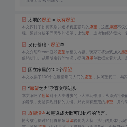
请发表友善的回复…
太弱的
愿望
=
没有
愿望
本文探讨了如何识别并追求真正强烈的
愿望
，这些
愿望
不仅
现。通过分析不同类型的渴望，比如
爱
、成功和经济需求，
自由，每个
愿望
都需要深思熟虑和坚定的决心。
发行基础：
愿望
单
本文介绍Steam游戏
愿望
单相关内容。玩家可将游戏加入
愿
促销折扣、试用版发行等情况，提供
愿望
单数据查看方式、
困在家里的100个
愿望
本文收集了100个在疫情期间人们的
愿望
，从渴望复工、与
“
愿望
之力”孕育文明进步
本文阐述了
愿望
对于人类进步的巨大推动作用，从原始社会
的源泉，更是实现目标的关键。只要持有坚定的
愿望
，并付
性思考而忽视了
愿望
的价值，但历史表明，
愿望
是推动科技
愿望
没有
被翻译成大脑可以执行的语言。
博客核心探讨如何将抽象
愿望
转化为大脑可执行的具体行动
言。通过‘
愿望
→具体目标→关键行为→执行条件→今日动作