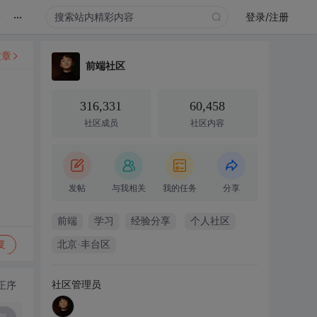
...
录
登录/注册
文章
前端社区
316,331
60,458
社区成员
社区内容
发帖
与我相关
我的任务
分享
前端
学习
经验分享
个人社区
复
北京·丰台区
社区管理员
正序