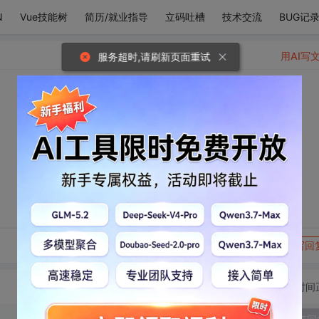
N
Vue技能树
简历/就业指导
立码吐槽
技术交流
BUG记
用AI写
服务超时,请刷新页面重试
转发到动态
举报
写回
切换为时间