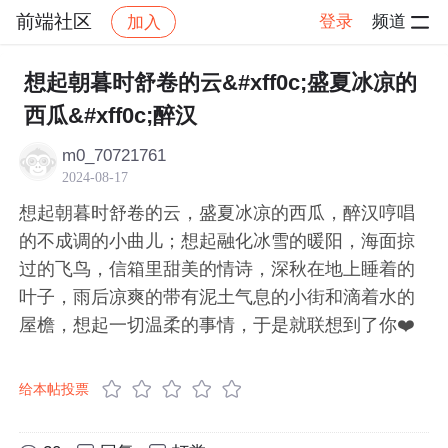
前端社区
登录
频道
加入
帖子详情
社区
前端社区
感慨
想起朝暮时舒卷的云&#xff0c;盛夏冰凉的
西瓜&#xff0c;醉汉
m0_70721761
2024-08-17
想起朝暮时舒卷的云，盛夏冰凉的西瓜，醉汉哼唱
的不成调的小曲儿；想起融化冰雪的暖阳，海面掠
过的飞鸟，信箱里甜美的情诗，深秋在地上睡着的
叶子，雨后凉爽的带有泥土气息的小街和滴着水的
屋檐，想起一切温柔的事情，于是就联想到了你❤️
给本帖投票