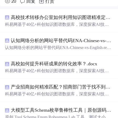
20
回复
打赏
高校技术转移办公室如何利用知识图谱精准定位产业需求与技术适配点？.docx
科易网基于40亿+科创知识图谱数据库，深度探索AI技术
在技术转移、成果转化、技术经纪、知识产权、产业创
新、科技招商等垂直领域的多样化应用场景，研究科技创
认知网络分析的网站平替代码ENA-Chinese-vs-English-reproducible.zip
新领域的AI+数智化解决方案，推动科技创新与产业创新
智能化发展。
认知网络分析的网站平替代码ENA-Chinese-vs-English-repro
ducible.zip
高校如何提升科研成果的转化效率？.docx
科易网基于40亿+科创知识图谱数据库，深度探索AI技术
在技术转移、成果转化、技术经纪、知识产权、产业创
新、科技招商等垂直领域的多样化应用场景，研究科技创
产业招商如何精准匹配？招商部门苦于找不到符合产业链补链强链方向的目标企业怎么办？.docx
新领域的AI+数智化解决方案，推动科技创新与产业创新
智能化发展。
科易网基于40亿+科创知识图谱数据库，深度探索AI技术
在技术转移、成果转化、技术经纪、知识产权、产业创
新、科技招商等垂直领域的多样化应用场景，研究科技创
大模型工具Schema枚举鲁棒性工具｜原创源码+测试+离线报告
新领域的AI+数智化解决方案，推动科技创新与产业创新
智能化发展。
原创 Tool Schema Enum Robustness Lab 工具，测试大小