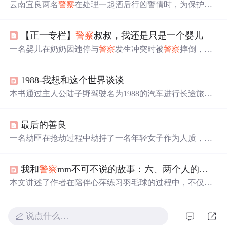
云南宜良两名
警察
在处理一起酒后行凶警情时，为保护群
众生命安全，不幸遭到犯罪嫌疑人袭击身亡。嫌疑人随后
被警方抓获。两名遇害
警察
分别为李云祥和张建作，年龄
【正一专栏】
警察
叔叔，我还是只是一个婴儿
分别为37岁和26岁。
一名婴儿在奶奶因违停与
警察
发生冲突时被
警察
摔倒，事
件引发广泛关注。本文从婴儿视角讲述经历，呼吁关注执
法规范及公众法制意识。
1988-我想和这个世界谈谈
本书通过主人公陆子野驾驶名为1988的汽车进行长途旅行
的故事，展现了平凡人生中的喜怒哀乐。途中遇见各式各
样的人物，如娜娜、丁丁
哥哥
等，每个角色都承载着不同
最后的善良
的命运与故事。最终，这段旅程不仅是一场地理上的迁
徙，更是
一次
心灵的探索。
一名劫匪在抢劫过程中劫持了一名年轻女子作为人质，并
与她交谈中得知他们有着相似的家庭背景。在女子与
哥哥
通电话时，劫匪被触动，最终释放了人质并饮弹自尽。
我和
警察
mm不可不说的故事：六、两个人的球
馆
本文讲述了作者在陪伴心萍练习羽毛球的过程中，不仅帮
助她提高技术水平，同时也加深了两人之间的友谊。通过
一起训练、慢跑以及交流，展现了积极向上的人生态度。
说点什么…