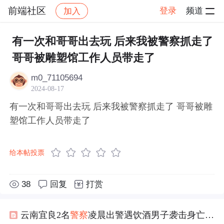
前端社区
登录
频道
加入
帖子详情
社区
前端社区
感慨
有一次和哥哥出去玩 后来我被警察抓走了
哥哥被雕塑馆工作人员带走了
m0_71105694
2024-08-17
有一次和哥哥出去玩 后来我被警察抓走了 哥哥被雕
塑馆工作人员带走了
给本帖投票
38
回复
打赏
云南宜良2名
警察
凌晨出警遇饮酒男子袭击身亡-宜良-民警-出警