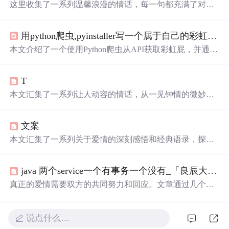
这里收集了一系列温馨浪漫的情话，每一句都充满了对爱
的细腻描绘，从月光到星光，从微
笑
到眼神，每一刻的感
动都被精心记录下来。
用python爬虫,pyinstaller写一个属于自己的彩虹屁生成器！（链接在文末自取）
本文介绍了一个使用Python爬虫从API获取彩虹屁，并通过
tkinter模块创建GUI的彩虹屁生成器。该程序经pyinstaller打
包后，可在无Python环境下运行。
T
本文汇集了一系列让人动容的情话，从一见钟情的微妙到
日久生情的沉淀，每一句话都承载着深深的情感。这里有
对爱情细腻的描绘，也有对爱人深情的告白，每一段文字
文案
都能触动人心。
本文汇集了一系列关于爱情的深刻感悟和经典语录，探讨
了爱情中的坚持与放手、勇敢与胆怯，以及如何面对感情
中的种种挑战。
java 两个service一个有事务一个没有_「良辰大叔」一个男人心里有没有你，就看这两个字...
真正的爱情需要双方的共同努力和回应。文章通过几个维
度探讨了在感情世界里主动联系的重要性，并强调了相互
之间的关注和支持对于维持长久关系的意义。
说点什么…