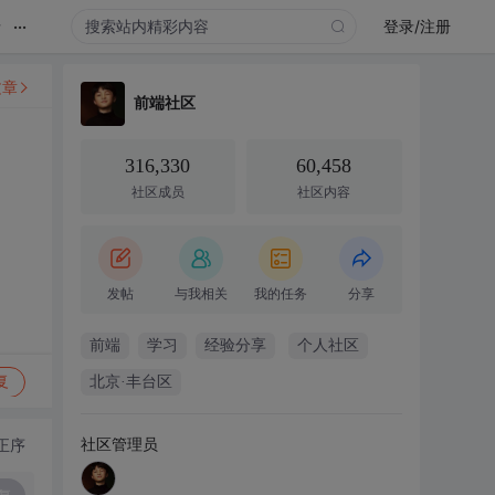
...
录
登录/注册
文章
前端社区
316,330
60,458
社区成员
社区内容
发帖
与我相关
我的任务
分享
前端
学习
经验分享
个人社区
复
北京·丰台区
社区管理员
正序