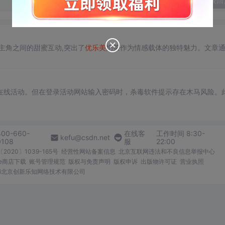
发表回
主角之间的甜蜜互动,突出了
优
乐美
奶茶作为情感载体的独特魅力。文章
在线活动。但在登录活动网站输入密码时，杀毒软件提示存在木马风险。
400-660-
在线客
工作时间 8:30-
kefu@csdn.net
0108
服
22:00
2020〕1039-165号
经营性网站备案信息
北京互联网违法和不良信息举报中心
me商店下载
账号管理规范
版权与免责声明
版权申诉
出版物许可证
营业执照
026北京创新乐知网络技术有限公司