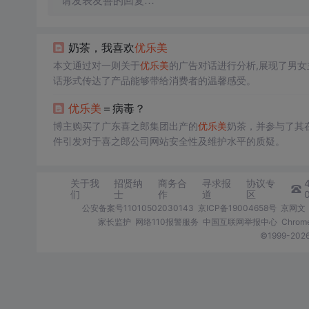
请发表友善的回复…
奶茶，我喜欢
优
乐美
本文通过对一则关于
优
乐美
的广告对话进行分析,展现了男女
话形式传达了产品能够带给消费者的温馨感受。
优
乐美
＝病毒？
博主购买了广东喜之郎集团出产的
优
乐美
奶茶，并参与了其
件引发对于喜之郎公司网站安全性及维护水平的质疑。
关于我
招贤纳
商务合
寻求报
协议专
们
士
作
道
区
公安备案号11010502030143
京ICP备19004658号
京网文〔
家长监护
网络110报警服务
中国互联网举报中心
Chro
©1999-2