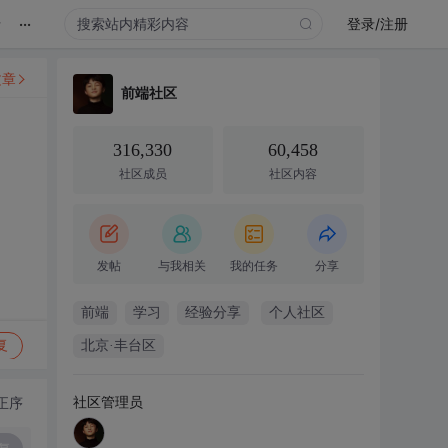
...
录
登录/注册
文章
前端社区
316,330
60,458
社区成员
社区内容
发帖
与我相关
我的任务
分享
前端
学习
经验分享
个人社区
复
北京·丰台区
社区管理员
正序