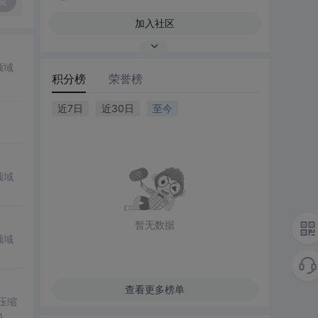
复
加入社区
领域
积分榜
荣誉榜
近7日
近30日
至今
领域
暂无数据
领域
查看更多榜单
。压缩
说