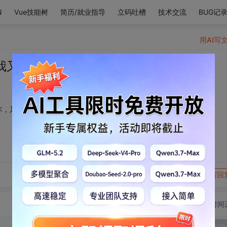
N
Vue技能树
简历/就业指导
立码吐槽
技术交流
BUG记
用AI写
我又有何干？我已有你，足矣！
你，足矣！
转发到动态
举报
写回
切换为时间