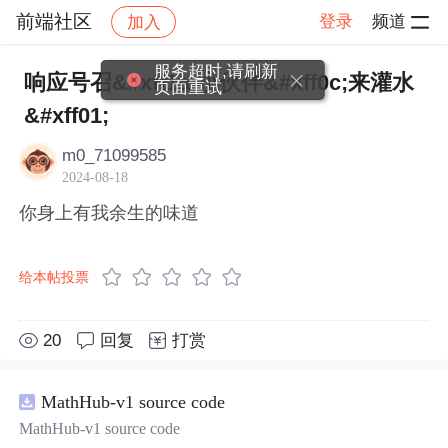
前端社区
登录
频道
加入
帖子详情
社区
前端社区
感慨
服务超时,请刷新
响应号召&#xff1a;小伙伴&#xff0c;来灌水
页面重试
&#xff01;
m0_71099585
2024-08-18
你身上有我余生的味道
给本帖投票
20
回复
打赏
MathHub-v1 source code
MathHub-v1 source code