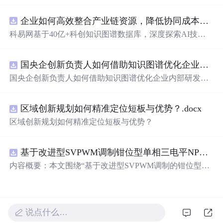
企业如何高效整合产业链资源，降低协同成本？.docx
科易网基于40亿+科创知识图谱数据库，深度探索AI技术
在技术转移、成果转化、技术经纪、知识产权、产业创
新、科技招商等垂直领域的多样化应用场景，研究科技创
国央企创新负责人如何借助知识图谱优化企业内部研发资源协同？.docx
新领域的AI+数智化解决方案，推动科技创新与产业创新
智能化发展。
国央企创新负责人如何借助知识图谱优化企业内部研发资
源协同？
区域创新规划如何精准定位短板与优势？.docx
区域创新规划如何精准定位短板与优势？
基于改进型SVPWM调制钳位型单相三电平NPC逆变器中点电位平衡仿真
内容概要：本文围绕“基于改进型SVPWM调制的钳位型单
相三电平NPC逆变器中点电位平衡”展开仿真研究，系统探
讨了如何通过改进的空间矢量脉宽调制（SVPWM）策略
有效抑制单相三电平中性点钳位（NPC）逆变器中存在的
中点电位漂移问题。研究依托Simulink仿真平台构建系统模
说点什么…
型，详细分析了不同调制策略对中点电压波动的影响机