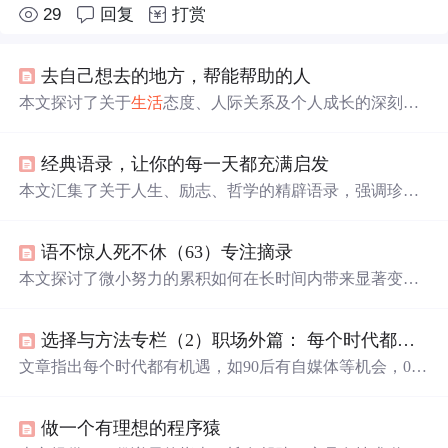
29
回复
打赏
去自己想去的地方，帮能帮助的人
本文探讨了关于
生活
态度、人际关系及个人成长的深刻见
解，包括如何面对
生活
的起伏、选择合适的伴侣、减轻压
力等，旨在引导读者
更
好
地认识自我，追求内心的平和与
经典语录，让你的每一天都充满启发
幸福
。
本文汇集了关于人生、励志、哲学的精辟语录，强调珍惜
当下、积极面对挑战、独立自主的重要性，倡导乐观的
生
活
态度，鼓励人们追求梦想，勇敢面对人生起伏。
语不惊人死不休（63）专注摘录
本文探讨了微小努力的累积如何在长时间内带来显著变
化，通过分享坚持阅读、锻炼和学习的经验，阐述了量变
到质变的过程。余光中的观点强调旅行对个人视野的拓
选择与方法专栏（2）职场外篇： 每个时代都有自己的机遇
展，而物理学家开尔文的故事则展示了联想思维的重要
性。情感部分强调了独立和自我价值，智慧部分则教导人
文章指出每个时代都有机遇，如90后有自媒体等机会，00
们面对复杂问题时的思考方式。心理层面鼓励享受
生活
中
后可享半导体等产业爆发。未来热门职业可能有医药、机
的每一个瞬间，教育方面则提出了一种独特的家庭教育理
器人研发等。还探讨了“努力”工作，认为应明确人生目
念。
做一个有理想的程序猿
标，努力为梦想工作，工作努力和成就并非必然相关。