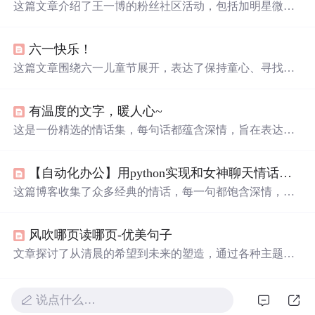
这篇文章介绍了王一博的粉丝社区活动，包括加明星微信
号、表白墙互动、王一博的知识测试、美图分享和角色解
析。粉丝们表达了深情的表白，并赞赏了他的演技。
六一快乐！
这篇文章围绕六一儿童节展开，表达了保持童心、寻找快
乐的主题。文中通过一系列温馨、
可
爱
的语句，唤起人们
对纯真年代的怀念，倡导在忙碌的生活中找寻简单的快
有温度的文字，暖人心~
乐，并希望读者能像孩子一样无拘无束地享受生活。
这是一份精选的情话集，每句话都蕴含深情，旨在表达对
另一半的
爱
意与珍惜。从
宇宙
星辰到人间烟火，用温柔的
话语编织浪漫，让人感受到
爱
情的美好与纯粹。
【自动化办公】用python实现和女神聊天情话对白，聊天机器人
这篇博客收集了众多经典的情话，每一句都饱含深情，从
不同的角度表达了
爱
意。从古诗词到现代流行歌词，从电
影台词到文学名著，这些情话如同一首首
爱
的颂歌，诉说
风吹哪页读哪页-优美句子
着对心上人的深深眷恋和无尽思念。无论是在寂静的夜晚
还是热闹的街头，它们都能触动心底最柔软的部分，让人
文章探讨了从清晨的希望到未来的塑造，通过各种主题如
感受到
爱
的力量和温暖。
勇敢、选择、
爱
情、读书和成长，揭示了生活中的挑战、
快乐和自由的重要性。,
说点什么…