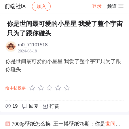
前端社区
登录
频道
加入
帖子详情
社区
前端社区
感慨
你是世间最可爱的小星星 我爱了整个宇宙
只为了跟你碰头
m0_71101518
2024-08-18
你是世间最可爱的小星星 我爱了整个宇宙只为了跟
你碰头
给本帖投票
19
回复
打赏
7000p壁纸怎么换_王一博壁纸76期：你是
世间
最
可