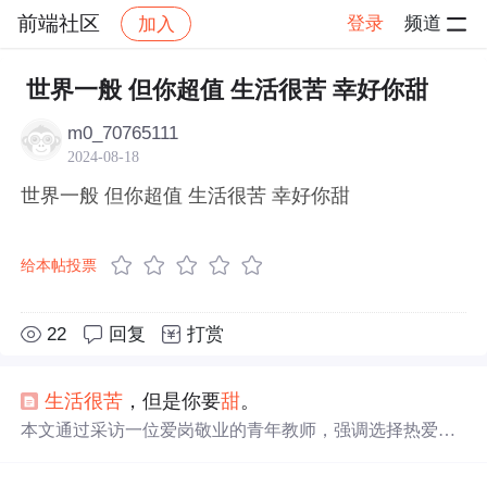
前端社区
登录
频道
加入
帖子详情
社区
前端社区
感慨
世界一般 但你超值 生活很苦 幸好你甜
m0_70765111
2024-08-18
世界一般 但你超值 生活很苦 幸好你甜
给本帖投票
22
回复
打赏
生活
很苦
，但是你要
甜
。
本文通过采访一位爱岗敬业的青年教师，强调选择热爱的
职业的重要性，并以李佳琪的成功为例，阐述了在职业生
涯中不懈努力的价值。在面对就业和学业的选择时，我们