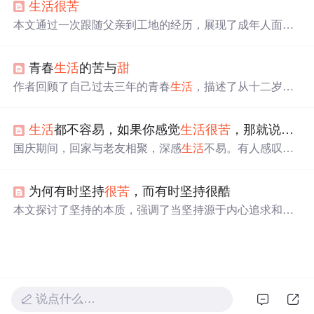
生活
很苦
应该选择自己认可并喜欢的职业，并为之付出足够的努
力。
本文通过一次跟随父亲到工地的经历，展现了成年人面对
生活
挑战时的坚韧与付出。体会到劳动的艰辛，更学会了
珍惜现有的
生活
。
青春
生活
的苦与
甜
作者回顾了自己过去三年的青春
生活
，描述了从十二岁开
始独自离开家乡后，经历的思家之苦与成长的过程。文章
中提到了在雅礼中学的岁月里，发现了
生活
中的美好，如
生活
都不容易，如果你感觉
生活
很苦
，那就说明你在吃苦，同样，如果你感觉
雨中公交车上欣赏美景、记录
生活
点滴等。作者通过这些
经历表达了对
生活
的感激，学会了面对青春的挫折与烦
国庆期间，回家与老友相聚，深感
生活
不易。有人感叹
生
恼。
活
艰辛，那是正在经历困苦；有人觉得
生活
充满希望，那
是因为在不懈奋斗。
生活
就是一面镜子，你对它笑，它便
为何有时坚持
很苦
，而有时坚持很酷
对你笑。
本文探讨了坚持的本质，强调了当坚持源于内心追求和梦
想时的价值，同时区分了吃苦与坚持的区别。作者以个人
经历为例，提倡主动奋斗和对梦想的执着，揭示了在快速
变化的
世界
中，坚持与梦想实现的重要性。
说点什么…