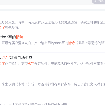
发表回
无尽的思念。诗中，马克思将燕妮比喻为他的灵感源泉、快慰之神和希望
名字
就是爱情。
thon写的
情诗
用专属浪漫来表白。文中给出用Python写的
情诗
《世界上最遥远的距
，
名字
对联自动生成
名字
作诗软件、蓝梦
名字
作诗软件、安酷藏头诗软件等。这些软件不仅支
、李之仪的《卜算子》等，每首诗都附有精辟点评，展现了古代文人对于
之中，表达了程序员对于爱情的独特理解和感受。