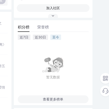
复
加入社区
之
积分榜
荣誉榜
近7日
近30日
至今
离》
持五
暂无数据
爱情
查看更多榜单