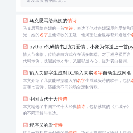
请发表友善的回复…
马克思写给燕妮的
情诗
马克思写给燕妮的一首
情诗
，表达了他对燕妮深厚的爱情和
光，她的
名字
是他诗歌的主题，他渴望让全世界都知道这个
python代码情书_助力爱情，小象为你送上一首py
情人节来临，传统表白方式存在诸多弊端。对于程序员而言，可
代码示例，既能展示才华，又能彰显内心，提升表白格调。
输入关键字生成对联_输入真实
名字
自动生成网名
本文介绍了几款能根据输入的
名字
生成藏头诗的软件，包括
言和七言诗，还能为不同的场合定制诗歌。
中国古代十大
情诗
本文精选了中国古代十大经典
情诗
，包括苏轼的《江城子》
的不同理解与表达。
程序员的爱
情诗
这是一首程序员创作的爱
情诗
，巧妙地将编程术语融入诗句