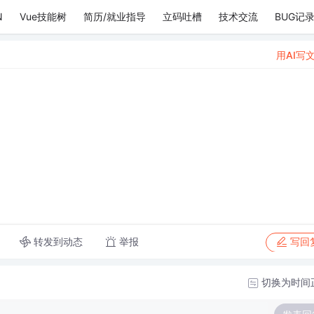
N
Vue技能树
简历/就业指导
立码吐槽
技术交流
BUG记
用AI写
转发到动态
举报
写回
切换为时间