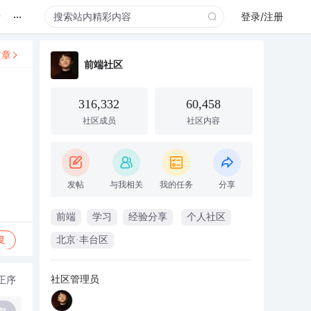
...
录
登录/注册
文章
前端社区
316,332
60,458
社区成员
社区内容
发帖
与我相关
我的任务
分享
前端
学习
经验分享
个人社区
复
北京·丰台区
社区管理员
正序