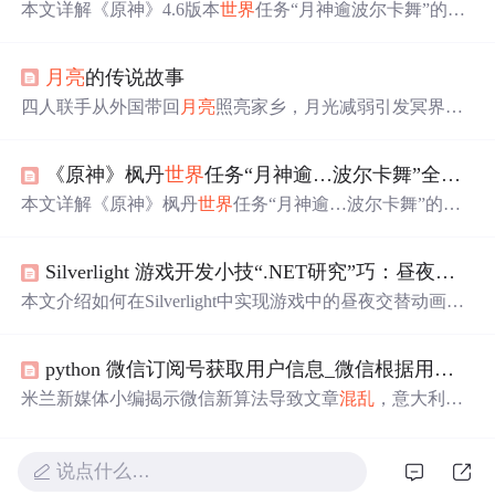
本文详解《原神》4.6版本
世界
任务“月神逾波尔卡舞”的全
流程解谜逻辑，涵盖溯古视镜光路反射、幽光
星星
螃蟹引
导、多镜串联、
月亮
相位与石头机关匹配等核心信息技术
月亮
的传说故事
相关解谜机制。重点解析环境交互逻辑、空间光路建模、
状态匹配规则及系统性试错方法，适用于枫丹地区同类解
四人联手从外国带回
月亮
照亮家乡，月光减弱引发冥界
混
谜任务的通用能力迁移。
乱
，圣彼得介入恢复天际秩序。故事揭示了技术转移与社
区观念的冲突。
《原神》枫丹
世界
任务“月神逾…波尔卡舞”全流程解谜攻略
本文详解《原神》枫丹
世界
任务“月神逾…波尔卡舞”的全
流程解谜逻辑，聚焦镜子反射光路构建、重甲蟹/猎刀鳐等
水下生物能力应用、符文石排列机制三大核心技术。涵盖
Silverlight 游戏开发小技“.NET研究”巧：昼夜交替动画
任务触发条件、五阶段分步操作（含倒推式多镜反射策
略）、常见卡点解决方案及水下探索技巧，强调环境交互
本文介绍如何在Silverlight中实现游戏中的昼夜交替动画，
与机关联动的设计本质，适用于解谜通关与深度地图探
包括使用Blend工具简化过程、制作太阳和
月亮
动画、添加
索。
过渡效果及细节优化，最终形成循环的昼夜循环效果。
python 微信订阅号获取用户信息_微信根据用户“爱好”来推送文章，你多久没收到公众号信息了？...
米兰新媒体小编揭示微信新算法导致文章
混乱
，意大利本
地资讯沉底。呼吁读者星标关注，保持互动以维持可见
度。
说点什么…