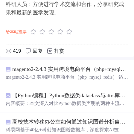
科研人员：方便进行学术交流和合作，分享研究成
果和最新的医学发现。
给本帖投票
419
回复
打赏
magento2-2.4.3 实用跨境电商平台（php+mysql+redis）
magento2-2.4.3 实用跨境电商平台（php+mysql+redis） 适用
初创跨境电商业务，有齐全的插件，包好用的
【Python编程】Python数据类dataclass与attrs库对比
内容概要：本文深入对比Python数据类声明的两种主流方
案，重点分析dataclasses模块（PEP 557）与attrs第三方库在
功能覆盖、性能开销、扩展生态上的差异。文章从样板代
高校技术转移办公室如何通过知识图谱分析自身成果转化瓶颈？.docx
码（boilerplate）消除出发，详解@dataclass装饰器的frozen/
unsafe_hash/order/slot参数语义、field()函数的默认值工厂与
科易网基于40亿+科创知识图谱数据库，深度探索AI技术