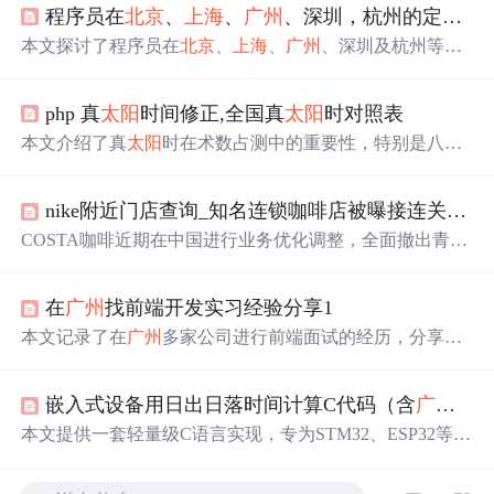
程序员在
北京
、
上海
、
广州
、深圳，杭州的定居策略-如何高效的能在一线城市定居下来
本文探讨了程序员在
北京
、
上海
、
广州
、深圳及杭州等城
市定居时的考量因素，包括就业机会、薪资水平、生活成
本和个人职业发展规划等内容。
php 真
太阳
时间修正,全国真
太阳
时对照表
本文介绍了真
太阳
时在术数占测中的重要性，特别是八字
命理和择日应用。提供了中国主要城市的平
太阳
时与
北京
时间对照表，并解释了如何根据经度推算平
太阳
时及转换
nike附近门店查询_知名连锁咖啡店被曝接连关闭！至于
为真
太阳
时。此外，还提到了真平两种时间的差值表，用
于更精确的真
太阳
时计算。
COSTA咖啡近期在中国进行业务优化调整，全面撤出青岛
市场，
北京
和
上海
也出现门店关闭情况。
广州
的COSTA门
店则保持正常营业，部分门店甚至推出优惠活动吸引顾
在
广州
找前端开发实习经验分享1
客。尽管面临关店，COSTA表示将继续在中国投入和发
展，同时开启城市加盟计划寻找新的合作机会。
本文记录了在
广州
多家公司进行前端面试的经历，分享了
面试过程中的各种情况，包括面试官的表现、提问的内容
及应聘者的感受。
嵌入式设备用日出日落时间计算C代码（含
广州
/
上
本文提供一套轻量级C语言实现，专为STM32、ESP32等资
源受限嵌入式平台设计，支持任意经纬度输入，基于天文
算法精确计算当地日出日落时间。采用查表法替代浮点三