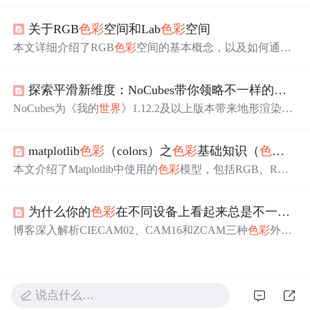
列测试发现是
色彩
管理问题。开启「显示
色彩
管理（需要
GPU加速开启）」后，预览颜色与播放器显示接近。此问
关于RGB
色彩
空间和Lab
色彩
空间
题在Final Cut Pro中未
出现
，可能因为它是苹果的原生软
件。确保在Pr中启用
色彩
管理，特别是在使用P3广色域的
本文详细介绍了RGB
色彩
空间的基本概念，以及如何通过
苹果设备上，以避免
色彩
失真。
XYZ
色彩
空间进行转换到Lab
色彩
空间，强调了Lab
色彩
空
间的优势和RGB转Lab的过程。作者还分享了Markdown和
探索平滑新维度：NoCubes带你领略不一样的《我的
LaTeX在写作中的体验。,
NoCubes为《我的
世界
》1.12.2及以上版本带来地形渲染革
命。它通过代码注入和SurfaceNets算法生成平滑表面，改
变碰撞检测方式。能为地图创造者提供新表现手法，适用
matplotlib
色彩
（colors）之
色彩
基础知识（
色彩
模型，
于多种场景。具有无缝平滑、技术革新等亮点，提升了游
戏视觉层次和真实感。
本文介绍了Matplotlib中使用的
色彩
模型，包括RGB、RGB
A、CMYK及灰度模型，并详细解释了这些模型如何应用
于图像处理。同时，文章还列举了Matplotlib支持的各种
色
为什么你的
色彩
在不同设备上看起来总是不一样？3种
彩
格式和
色彩
映射方式。
博客深入解析CIECAM02、CAM16和ZCAM三种
色彩
外观
模型（CAM）的技术原理与适用场景：CIECAM02作为国
际标准适用于学术研究；CAM16优化计算效率，适合网页
与常规图像处理；ZCAM专为HDR高动态范围设计，支持
超宽亮度范围。内容涵盖模型核心机制、Python集成实践
说点什么…
（基于Colour科学库）、社交媒体图片优化案例及未来趋