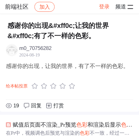
前端社区
登录
频道
加入
帖子详情
社区
前端社区
感慨
感谢你的出现&#xff0c;让我的世界
&#xff0c;有了不一样的色彩。
m0_70756282
2024-08-19
感谢你的出现，让我的世界，有了不一样的色彩。
给本帖投票
19
回复
打赏
赋值后页面不渲染_Pr预览
色彩
和渲染后显示
色彩
不
在Pr中，视频调色后预览与渲染的
色彩
不一致，经过一系