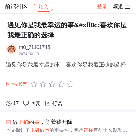
前端社区
登录
频道
加入
帖子详情
社区
前端社区
感慨
遇见你是我最幸运的事&#xff0c;喜欢你是
我最正确的选择
m0_71101745
2024-08-19
遇见你是我最幸运的事，喜欢你是我最正确的选择
给本帖投票
17
回复
打赏
做
正确
的
事
，等着被开除
本文探讨了
正确
做
事
的重要性，包括
选择
有益于长期发展