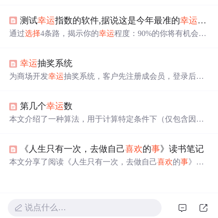
的行动，并提出了个人发展和成长的标准。此外，还讨论
了如何处理绩效评估中的常见问题。
测试
幸运
指数的软件,据说这是今年最准的
幸运
指数
通过
选择
4条路，揭示你的
幸运
程度：90%的你将有机会实
现愿望，70%的你需持续努力，50%的你应调整生活，30%
的你需要坚定意志。了解你的
幸运
方位并提升运势。
幸运
抽奖系统
为商场开发
幸运
抽奖系统，客户先注册成会员，登录后可
参加抽奖。系统主要功能有注册、登录和
幸运
抽奖。分五
个阶段，包括输出菜单、询问是否继续、注册、登录及抽
第几个
幸运
数
奖，注册生成卡号，登录有三次输入机会，抽奖生成
幸运
数字判断是否为
幸运
会员。
本文介绍了一种算法，用于计算特定条件下（仅包含因子
3、5、7）的
幸运
数字排名。通过遍历和累加满足条件的数
字，最终确定了数字59084709587505在
幸运
数字序列中的
《人生只有一次，去做自己
喜欢
的
事
》读书笔记
位置。
本文分享了阅读《人生只有一次，去做自己
喜欢
的
事
》后
的感悟。强调做自己
喜欢
的
事
、与
喜欢
的人在一起的重要
性，认为这是通往成功与幸福的关键。文章还提到了保持
自我、诚实待人、珍惜当下美好等观点。
说点什么…