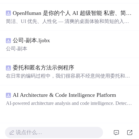
OpenHuman 是你的个人 AI 超级智能 私密、简洁、极其强大
简洁、UI 优先、人性化 — 清爽的桌面体验和简短的入门
流程让你从安装到拥有一个可用的智能体仅需几次点击
——无需先配置，无需终端。智能体有一张脸：一个桌面
公司-副本.ljobx
吉祥物，会说话、能感知周围环境、可作为真实参与者加
入你的 Google Meet 会议、跨周记住你，即使你停止输入
公司-副本
后仍在后台持续思考。
委托和匿名方法示例程序
在日常的编码过程中，我们很容易不经意间使用委托和匿
名方法。你可能没有定义过委托类型，但用到定义好的委
托类型是自然不过的。本资源是一个使用委托和匿名方法
AI Architecture & Code Intelligence Platform
的完整项目示例。
AI-powered architecture analysis and code intelligence. Detects
circular deps, layer violations, dead modules, and more.
说点什么…