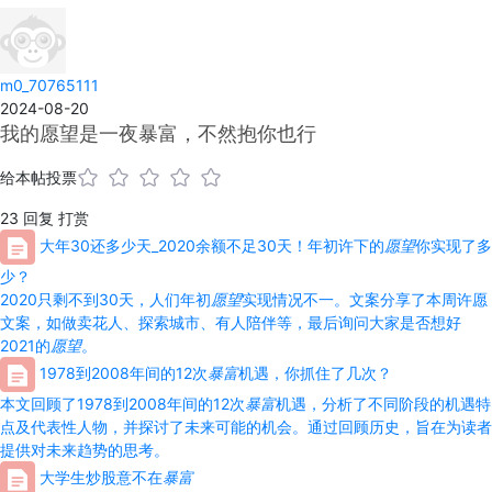
m0_70765111
2024-08-20
我的愿望是一夜暴富，不然抱你也行
给本帖投票
23
回复
打赏
大年30还多少天_2020余额不足30天！年初许下的
愿望
你实现了多
少？
2020只剩不到30天，人们年初
愿望
实现情况不一。文案分享了本周许愿
文案，如做卖花人、探索城市、有人陪伴等，最后询问大家是否想好
2021的
愿望
。
1978到2008年间的12次
暴富
机遇，你抓住了几次？
本文回顾了1978到2008年间的12次
暴富
机遇，分析了不同阶段的机遇特
点及代表性人物，并探讨了未来可能的机会。通过回顾历史，旨在为读者
提供对未来趋势的思考。
大学生炒股意不在
暴富