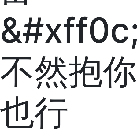
&#xff0c
不然抱你
也行