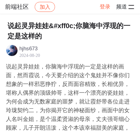
前端社区
登录
频道
加入
帖子详情
社区
前端社区
感慨
说起灵异娃娃&#xff0c;你脑海中浮现的一
定是这样的
hjhs673
2024-08-20
说起灵异娃娃，你脑海中浮现的一定是这样的画
面，然而霞说，今天要介绍的这个鬼娃并不像你们
想象的一样邪恶狰狞，反而面容精致，长相优异，
堪称人偶界的顶级帅哥，这样一个漂亮的瓷娃娃，
为何会成为无数家庭的噩梦，就让霞舒带各位走进
玲珑契约二，为你揭开它的神秘面纱，画面中的女
人名叫金姐，是个温柔贤淑的母亲，丈夫强哥细心
顾家，儿子开朗活泼，这个本该幸福甜美的家庭，