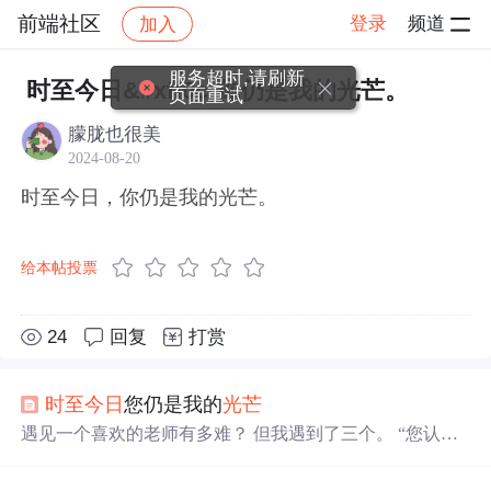
前端社区
登录
频道
加入
帖子详情
社区
前端社区
感慨
服务超时,请刷新
时至今日&#xff0c;你仍是我的光芒。
页面重试
朦胧也很美
2024-08-20
时至今日，你仍是我的光芒。
给本帖投票
24
回复
打赏
时至今日
您仍是我的
光芒
遇见一个喜欢的老师有多难？ 但我遇到了三个。 “您认识
我的时候，我只是玩泥巴的年纪，您没有见过如今我为了
作业通宵赶paper的日子”。 “您认识我的时候，我还是个红