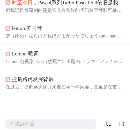
时至今日
，Pascal系列Turbo Pascal 5.0依旧是我心中永远的神
领巾都常常忘记带的小孩儿，您没有见过如今我成日把四
五把钥匙拴裤腰上的样子”。 “您认识我的时候，我只是成
但我记忆最深刻的还是它具有良好的代码兼容性和可移植
天只做数学作业的孩子您可能想象不到如今我已经将唐诗
性，使得它可以在不同的硬件和操作系统平台上进行开发
宋词背的朗朗上口”。 时间过的飞快，您就是我小学生...
和运行，这在当年可是省了不少麻烦事儿。现如今，DOS
lemon 罗马音
时代已经逝去，Turbo Pascal也逐渐淡出了人们的视野，新
的编程语言与工具正在这个时代绽放着属于它们的
光芒
。
梦（ゆめ）ならばどれほどよかったでしょうyume naraba
还真别说，专业的就是专业的，业务流程跟管理体系架构
dore hodo yokatta deshou如果这一切都是梦境该有多好未
上比我们一群只会敲代码，搞算法的强太多，毕竟术业有
（いま）だにあなたのことを梦（ゆめ）にみるimada ni an
专攻。当年的Turbo Pascal具有快速的编译速度、友好的用
Lemon 歌词
ata no koto wo yume ni miru至今仍能与你在梦中相遇忘（わ
户界面、强大的调试工具和优秀的文档支持等特点，
す）れた物（もの）を取（と）りに帰（かえ）るように
Lemon 电视剧《非自然死亡》主题曲:ドラマ「アンナチュ
wasureta mono wo tori ni ka...
ラル」主題歌；《Unnatural》日剧主题曲 米津玄師 Lemon
(柠檬) 梦（ゆめ）ならばどれほどよかったでしょう yume
捷豹路虎发展背后
naraba dore hodo yokatta deshou 如果这一切都是梦境该有多
好 未（いま）だにあなたのことを梦（ゆめ）にみる imad
在过去，捷豹路虎还并未像如今一样风靡，甚至是在市场
a ni anata no koto wo yume ni miru 至今仍能与你在梦中相遇
上也很难见到捷豹路虎汽车。但是近几年来，路虎汽车一
忘（わす）れた物（もの）を取（と）りに帰（かえ）る
下风靡全球，成为世界豪华车型的畅销产品。 几乎所有
ように wasure...
对汽车有研究的人都知道，过去几年里，捷豹路虎一直处
在颓废阶段，从宝马接手捷豹路虎之后就开始辗转“被交
易”，但一直没有起色。6年前，塔塔集团2.3亿美元并购捷
说点什么…
豹路虎，被评论为“摆阔”及“昂贵的错误”。却不想
时至今
日
，塔塔只是刚开始不断