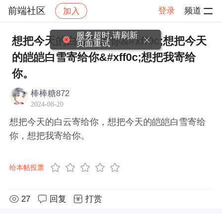
前端社区
登录
频道
加入
帖子详情
社区
前端社区
感慨
服务超时,请刷新
想把今天的白云寄给你&#xff0c;想把今天
页面重试
的皑皑白雪寄给你&#xff0c;想把我寄给
你。
棒棒糖872
2024-08-20
想把今天的白云寄给你，想把今天的皑皑白雪寄给
你，想把我寄给你。
给本帖投票
27
回复
打赏