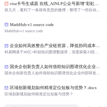
visa卡号生成器 在线_AINLP公众号新增"彩虹屁生成器"
前几天，看到了一条很有意思的微博：整理了一些自动生
成器，无聊的时候可以玩儿一天‣ 马丁路德骂人生成器，
收集了他作品里所有的脏话，连出处都有。点击即可感受
MathHub-v1 source code
辱骂O网页链接‣ 狗屁不通文章生成器，写稿必备O网页链
接‣ 彩虹屁生成器，夸人难手可马住O网页链接‣ 特殊字体
MathHub-v1 source code
生成器，可以将文字生成其他有趣字体O网页链接‣ 诺基亚
短信图片生成器：O网页链接‣ 记仇表情包生成器：O网页
链接‣ 爱豆翻牌生成器：O网页...
企业如何高效整合产业链资源，降低协同成本？.docx
科易网基于40亿+科创知识图谱数据库，深度探索AI技术
在技术转移、成果转化、技术经纪、知识产权、产业创
新、科技招商等垂直领域的多样化应用场景，研究科技创
国央企创新负责人如何借助知识图谱优化企业内部研发资源协同？.docx
新领域的AI+数智化解决方案，推动科技创新与产业创新
智能化发展。
国央企创新负责人如何借助知识图谱优化企业内部研发资
源协同？
区域创新规划如何精准定位短板与优势？.docx
区域创新规划如何精准定位短板与优势？