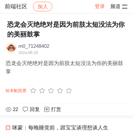
前端社区
登录
频道
加入
帖子详情
社区
前端社区
感慨
恐龙会灭绝绝对是因为前肢太短没法为你
的美丽鼓掌
m0_71248402
2024-08-20
恐龙会灭绝绝对是因为前肢太短没法为你的美丽鼓
掌
给本帖投票
22
回复
打赏
咪蒙：每晚睡觉前，跟宝宝谈理想谈人生