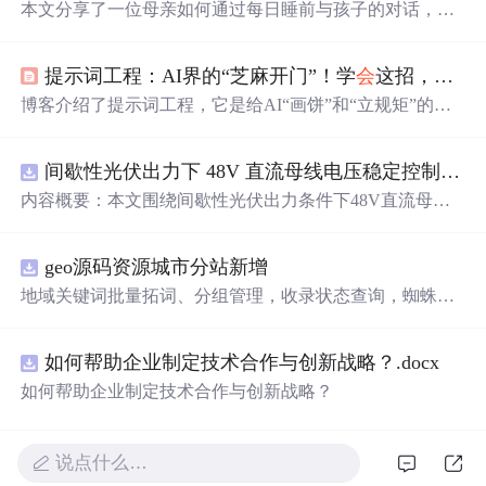
本文分享了一位母亲如何通过每日睡前与孩子的对话，培
养其沟通能力、价值观植入及情感交流的方法。从家庭琐
事到教育观念，再到社
会
现象的探讨，文章展现了如何在
提示词工程：AI界的“芝麻开门”！学
会
这招，让AI乖得像你家猫！
轻松愉快的氛围中引导孩子成长。
博客介绍了提示词工程，它是给AI“画饼”和“立规矩”的方
法。通过对比普通指令和优化指令的案例，展示了提示词
工程的重要性。还介绍了角色扮演术、结构化施法等4大魔
间歇性光伏出力下 48V 直流母线电压稳定控制及储能双向充放电闭环调控体系研究（Simulink仿真实现）
法咒语，以及实战和进阶玩法，如让AI优化指令等。
内容概要：本文围绕间歇性光伏出力条件下48V直流母线
电压的稳定控制与储能系统双向充放电的闭环调控体系展
开深入研究，系统探讨了光伏阵列非线性输出特性与锂离
geo源码资源城市分站新增
子电池储能系统在离网直流微网中的能量均衡建模方法及
分层控制策略。通过Simulink平台构建完整的光伏储能直流
地域关键词批量拓词、分组管理，收录状态查询，蜘蛛访
系统仿真模型，涵盖PV阵列、Boost DC-DC变换器、负
问监控 支持 OEM 贴牌改 LOGO、后台名称，可搭建代理
载、双向DC-DC变换器及电池系统等关键组件，实现了最
分销账号，下级客户数据隔离，适合做服务商对外接单 源
大功率点跟踪（MPPT）与储能系统的协同控制，有效应
如何帮助企业制定技术合作与创新战略？.docx
码交付，私有化部署到自己服务器，非 SaaS 账号，拥有完
对光照波动引起的功率供需失衡问题。研究采用双PI闭环
整程序文件，支持二次开发定制 PC + 移动端适配，自带基
如何帮助企业制定技术合作与创新战略？
控制、模型预测控制（MPC）等多种先进控制算法，显著
础模板，可自行替换前端页面 附带安装部署文档、环境配
提升了系统的动态响应速度与直流母线电压稳定性，并实
置教程
现了储能系统在削峰填谷中的优化运行，对于增强离网微
说点什么…
网的供电可靠性与能源利用效率具有重要理论价值和工程