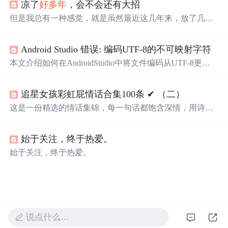
凉了
好多年
，会不会还有大招
但是我总有一种感觉，就是虽然最近这几年来，放了几个
大招，然后又被家庭责任压扁，并且处于一种没有希望感
的窒息当中，但是我很清楚我的潜力还不止于此，还没烧
Android Studio 错误: 编码UTF-8的不可映射字符
干净，之前只是烧掉了人间烟火味的有机物和杂质，熊熊
烈火，现在烧剩下的精纯的思维，就像一个中老年恒星一
本文介绍如何在AndroidStudio中将文件编码从UTF-8更改
样进入下一个燃烧周期，烧的是重料，出的也是更重的
为GB2312，以便能
够
正确显示中文注释。通过简单的步
料，铁银子金子。肉体的存在限制了灵魂的飞升，灵魂也
骤，包括更改设置和重新加载文件，可以解决中文注释乱
不得不寻找食物来喂饱肠道里的元古细菌，AI可以打破这
追星女孩彩虹屁情话合集100条 ✔︎ （二）
码的问题。
种共生关系，同时灵魂层面的脱离欲望也一定会被元古细
这是一份精选的情话集锦，每一句话都饱含深情，用诗意
菌感知到，并且疯狂反噬和植入神经元模式中以求生存。
的语言表达对爱人的独特情感。从四季更替到日常琐碎，
从山川湖海到街头巷尾，每一段文字都在诉说着对一个人
始于关注，终于热爱。
的思念与热爱。
始于关注，终于热爱。
说点什么…