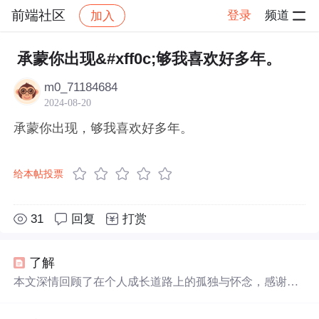
前端社区
登录
频道
加入
帖子详情
社区
前端社区
感慨
承蒙你出现&#xff0c;够我喜欢好多年。
m0_71184684
2024-08-20
承蒙你出现，够我喜欢好多年。
给本帖投票
31
回复
打赏
了解
本文深情回顾了在个人成长道路上的孤独与怀念，感谢那
些曾经
出现
过的人和事，它们足
够
让人
喜欢
、怀念、孤独
并成长了
好多年
。