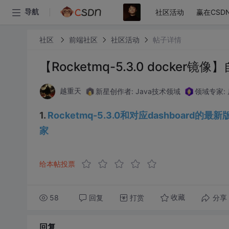
社区活动
赢在CSD
导航
社区
前端社区
社区活动
帖子详情
【Rocketmq-5.3.0 dock
新星创作者: Java技术领域
领域专家:
越重天
1.
Rocketmq-5.3.0和对应dashboar
家
给本帖投票
58
回复
打赏
分享
收藏
回复