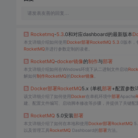
请发表友善的回复…
Rocketmq
-
5.3
.0和对应dashboard的最新版本
Do
本文详细介绍如何使用
Docker
部署
RocketMQ
5.3
.0版本，
RocketMQ
并进行参数定制的读者。
RocketMQ
-
docker
镜像
的
制作
与
部署
本文详细介绍如何在Windows环境下从二进制文件启动
Roc
解如何
制作
RocketMQ
的
Docker
镜像
。
Docker
部署
RocketMQ
5.x (单机
部署
+配置参数
该文详细介绍了如何使用
Docker
在单机环境中
部署
Apache
建、配置文件编写、启动脚本修改等步骤，并提供了关键配
RocketMQ
5.0安装
部署
本文详细介绍了如何在本地和使用
Docker
部署
RocketMQ
5
以及管理工具
RocketMQ
Dashboard的
部署
方法。