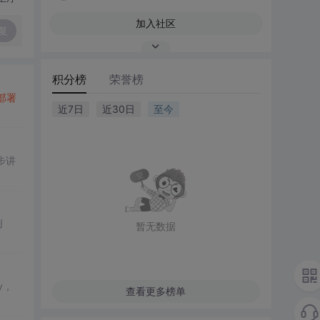
加入社区
复
积分榜
荣誉榜
部署
近7日
近30日
至今
步讲
创
暂无数据
y，
查看更多榜单