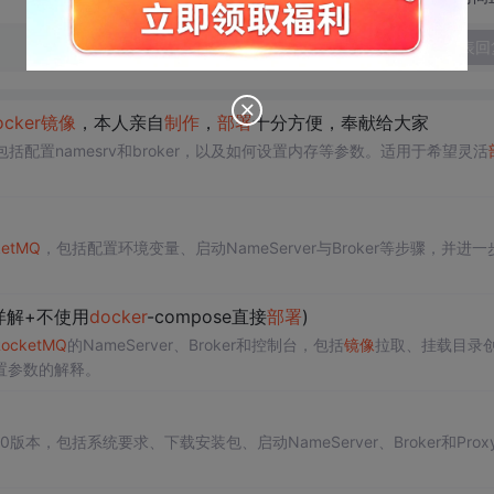
发表回
cker
镜像
，本人亲自
制作
，
部署
十分方便，奉献给大家
包括配置namesrv和broker，以及如何设置内存等参数。适用于希望灵活
ketMQ
，包括配置环境变量、启动NameServer与Broker等步骤，并进一
详解+不使用
docker
-compose直接
部署
)
RocketMQ
的NameServer、Broker和控制台，包括
镜像
拉取、挂载目录
置参数的解释。
.0版本，包括系统要求、下载安装包、启动NameServer、Broker和Prox