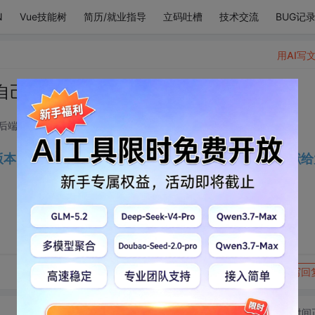
N
Vue技能树
简历/就业指导
立码吐槽
技术交流
BUG记
用AI写
er镜像】自己制作，带给你方便快捷部署
 后端开发技术领域
2024-08-21 14:05:30
d的最新版本Docker镜像，本人亲自制作，部署十分方便，奉献
转发到动态
举报
写回
切换为时间